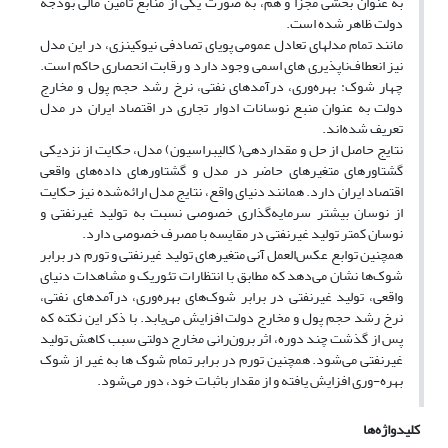
به عنوان بخشی مجزا و هم، به صورت یکی از منابع تامین مالی بودجه
دولت ظاهر شده است.
مانند تمام مدلهای تعادل عمومی پویای تصادفی نیو‌کینزی، در این مدل
نیز انعطاف‌ناپذیری های اسمی وجود دارد و رقابت انحصاری حاکم است.
چهار شوک: بهره‌وری، درآمدهای نفتی، نرخ رشد حجم پول و مخارج
دولت به عنوان منبع نوسانات ادوار تجاری در اقتصاد ایران در مدل
تعریف شده‌اند.
نتایج حاصل از حل و مقدار‌دهی( کالیبراسیون) مدل، حکایت از نزدیکی
گشتاورهای متغیرهای حاضر در مدل و گشتاورهای داده‌های واقعی
اقتصاد ایران دارد. همانند دنیای واقع، نتایج مدل ارائه‌شده نیز حکایت
از نوسان بیشتر سرمایه‌گذاری خصوصی نسبت به تولید غیر‌نفتی و
نوسان کمتر تولید غیر‌نفتی در مقایسه با مصرف خصوصی دارد.
همچنین توابع عکس‌العمل آنی متغیرهای تولید غیر‌نفتی و تورم در برابر
شوک‌ها نشان می‌دهد که مطابق با انتظارات تئوریک و مشاهدات دنیای
واقعی، تولید غیر‌نفتی در برابر شوک‌های بهره‌وری، درآمدهای نفتی،
نرخ رشد حجم پول و مخارج دولت افزایش می‌یابد. با ذکر این نکته که
پس از گذشت چند دوره، اثر برون‌رانی مخارج دولتی سبب کاهش تولید
غیر‌نفتی می‌شود. همچنین تورم در برابر تمام شوک ها به غیر از شوک
بهره-وری افزایش یافته و از مقدار باثبات خود، دور می‌شود.
کلیدواژه‌ها