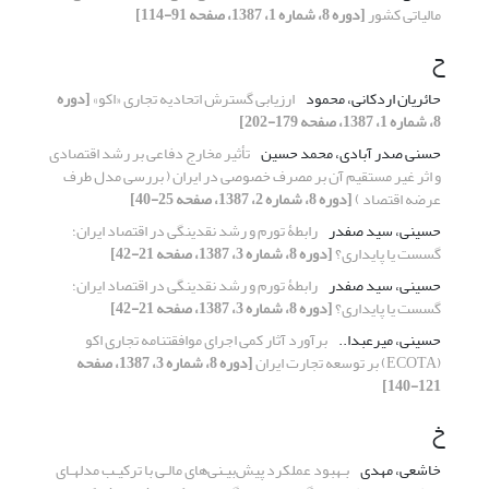
مالیاتی کشور
[دوره 8، شماره 1، 1387، صفحه 91-114]
ح
حائریان اردکانی، محمود
ارزیابی گسترش اتحادیه تجاری «اکو»
[دوره
8، شماره 1، 1387، صفحه 179-202]
حسنی صدر آبادی، محمد حسین
تأثیر مخارج دفاعی بر رشد اقتصادی
و اثر غیر مستقیم آن بر مصرف خصوصی در ایران ( بررسی مدل طرف
عرضه اقتصاد )
[دوره 8، شماره 2، 1387، صفحه 25-40]
حسینی، سید صفدر
رابطۀ تورم و رشد نقدینگی در اقتصاد ایران؛
گسست یا پایداری؟
[دوره 8، شماره 3، 1387، صفحه 21-42]
حسینی، سید صفدر
رابطۀ تورم و رشد نقدینگی در اقتصاد ایران؛
گسست یا پایداری؟
[دوره 8، شماره 3، 1387، صفحه 21-42]
حسینی، میرعبدا..
برآورد آثار کمی اجرای موافقتنامه تجاری اکو
(ECOTA) بر توسعه تجارت ‌ایران
[دوره 8، شماره 3، 1387، صفحه
121-140]
خ
خاشعی، مهدی
بـهبود عملکرد پیش‌بیـنی‌های مالـی با ترکیـب مدلهـای