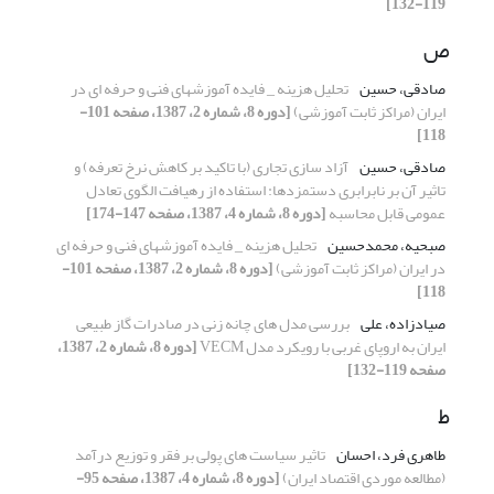
119-132]
ص
صادقی، حسین
تحلیل هزینه _ فایده آموزشهای فنی و حرفه ای در
ایران (مراکز ثابت آموزشی)
[دوره 8، شماره 2، 1387، صفحه 101-
118]
صادقی، حسین
آزاد سازی تجاری (با تاکید بر کاهش نرخ تعرفه) و
تاثیر آن بر نابرابری دستمزدها: استفاده از رهیافت الگوی تعادل
عمومی قابل محاسبه
[دوره 8، شماره 4، 1387، صفحه 147-174]
صبحیه، محمدحسین
تحلیل هزینه _ فایده آموزشهای فنی و حرفه ای
در ایران (مراکز ثابت آموزشی)
[دوره 8، شماره 2، 1387، صفحه 101-
118]
صیادزاده، علی
بررسی مدل های چانه زنی در صادرات گاز طبیعی
ایران به اروپای غربی با رویکرد مدل VECM
[دوره 8، شماره 2، 1387،
صفحه 119-132]
ط
طاهری فرد، احسان
تاثیر سیاست های پولی بر فقر و توزیع درآمد
(مطالعه موردی اقتصاد ایران)
[دوره 8، شماره 4، 1387، صفحه 95-