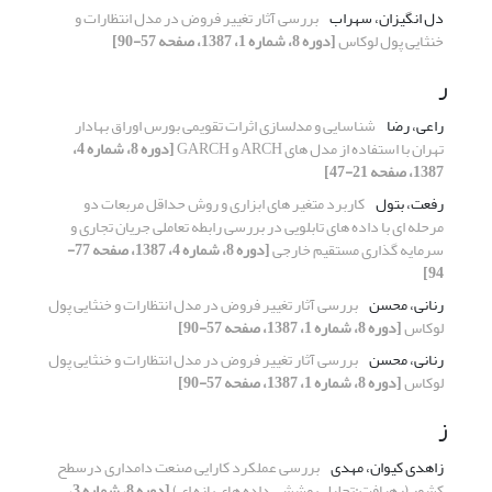
دل انگیزان، سهراب
بررسی آثار تغییر فروض در مدل انتظارات و
خنثایی پول لوکاس
[دوره 8، شماره 1، 1387، صفحه 57-90]
ر
راعی، رضا
شناسایی و مدلسازی اثرات تقویمی بورس اوراق بهادار
تهران با استفاده از مدل های ARCH و GARCH
[دوره 8، شماره 4،
1387، صفحه 21-47]
رفعت، بتول
کاربرد متغیر های ابزاری و روش حداقل مربعات دو
مرحله ای با داده های تابلویی در بررسی رابطه تعاملی جریان تجاری و
سرمایه گذاری مستقیم خارجی
[دوره 8، شماره 4، 1387، صفحه 77-
94]
رنانی، محسن
بررسی آثار تغییر فروض در مدل انتظارات و خنثایی پول
لوکاس
[دوره 8، شماره 1، 1387، صفحه 57-90]
رنانی، محسن
بررسی آثار تغییر فروض در مدل انتظارات و خنثایی پول
لوکاس
[دوره 8، شماره 1، 1387، صفحه 57-90]
ز
زاهدی کیوان، مهدی
بررسی عملکرد کارایی صنعت دامداری درسطح
کشور (رهیافت:تحلیل پوششی داده های بازه ای)
[دوره 8، شماره 3،