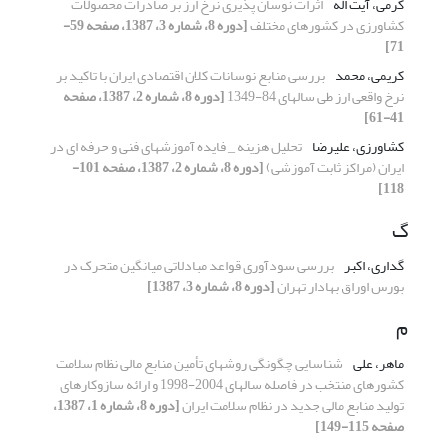
کرمی، آیت اله
اثرات نوسان پذیری نرخ ارز بر صادرات محصولات
کشاورزی در کشورهای مختلف
[دوره 8، شماره 3، 1387، صفحه 59-
71]
کریمی، محمد
بررسی منابع نوسانات کلان اقتصادی ایران با تاکید بر
نرخ واقعی ارز طی سالهای 84-1349
[دوره 8، شماره 2، 1387، صفحه
41-61]
کشاورزی، علیرضا
تحلیل هزینه _ فایده آموزشهای فنی و حرفه ای در
ایران (مراکز ثابت آموزشی)
[دوره 8، شماره 2، 1387، صفحه 101-
118]
گ
گداری، اکبر
بررسی سودآوری قواعد مبادلاتی میانگین متحرک در
بورس اوراق بهادار تهران
[دوره 8، شماره 3، 1387]
م
ماهر، علی
شناسایی چگونگی روشهای تأمین منابع مالی نظام سلامت
کشورهای منتخب در فاصله سالهای 2004-1998 و ارائه سازوکارهای
تولید منابع مالی جدید در نظام سلامت ایران
[دوره 8، شماره 1، 1387،
صفحه 115-149]