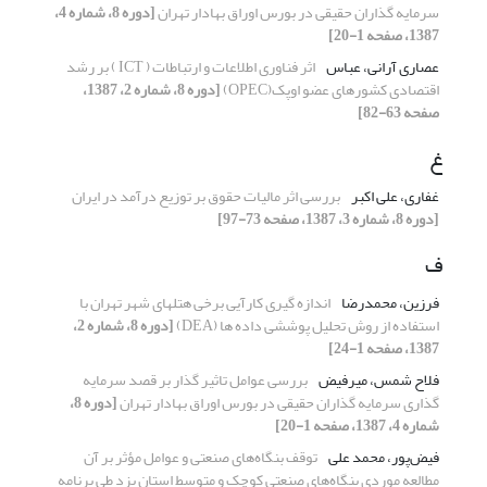
سرمایه گذاران حقیقی در بورس اوراق بهادار تهران
[دوره 8، شماره 4،
1387، صفحه 1-20]
عصاری آرانی، عباس
اثر فناوری اطلاعات و ارتباطات ( ICT ) بر رشد
اقتصادی کشورهای عضو اوپک(OPEC)
[دوره 8، شماره 2، 1387،
صفحه 63-82]
غ
غفاری، علی اکبر
بررسی اثر مالیات حقوق بر توزیع درآمد در ایران
[دوره 8، شماره 3، 1387، صفحه 73-97]
ف
فرزین، محمدرضا
اندازه گیری کارآیی برخی هتلهای شهر تهران با
استفاده از روش تحلیل پوششی داده ها (DEA)
[دوره 8، شماره 2،
1387، صفحه 1-24]
فلاح شمس، میرفیض
بررسی عوامل تاثیر گذار بر قصد سرمایه
گذاری سرمایه گذاران حقیقی در بورس اوراق بهادار تهران
[دوره 8،
شماره 4، 1387، صفحه 1-20]
فیض‌پور، محمد علی
توقف بنگاه‌های صنعتی و عوامل مؤثر بر آن
مطالعه موردی بنگاه‌های صنعتی کوچک و متوسط استان یزد طی برنامه