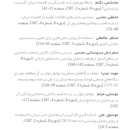
محتشمی، تکتم
رابطۀ تورم و رشد نقدینگی در اقتصاد ایران؛ گسست
یا پایداری؟
[دوره 8، شماره 3، 1387، صفحه 21-42]
محققی، مجتبی
سنجش بخش‌های اطلاعات اولیه در اقتصاد ایران:
اندازه، اهمیت و قلمرو فعالیتهای آن
[دوره 8، شماره 4، 1387، صفحه
49-76]
منتظر، غلامعلی
استفاده از روش دلفی فازی برای تعیین سیاستهای
مالیاتی کشور
[دوره 8، شماره 1، 1387، صفحه 91-114]
منفردیان سروستانی، محسن
بررسی عملکرد کارایی صنعت دامداری
درسطح کشور (رهیافت:تحلیل پوششی داده های بازه ای)
[دوره 8،
شماره 3، 1387، صفحه 141-160]
موبد، میترا
توقف بنگاه‌های صنعتی و عوامل مؤثر بر آن مطالعه موردی
بنگاه‌های صنعتی کوچک و متوسط استان یزد طی برنامه سوم توسعه:
83-1379
[دوره 8، شماره 3، 1387، صفحه 99-120]
موسایی، میثم
عوامل مؤثر بر درجه قیمت گذاری انحصاری و تأثیر آن
بر بهره وری در صنایع ایران
[دوره 8، شماره 4، 1387، صفحه 175-
192]
موسوی، علی
اندازه گیری کارآیی برخی هتلهای شهر تهران با استفاده
از روش تحلیل پوششی داده ها (DEA)
[دوره 8، شماره 2، 1387،
صفحه 1-24]