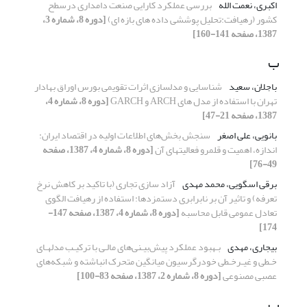
اکبری، نعمت الله
بررسی عملکرد کارایی صنعت دامداری درسطح
کشور (رهیافت:تحلیل پوششی داده های بازه ای)
[دوره 8، شماره 3،
1387، صفحه 141-160]
ب
باجلان، سعید
شناسایی و مدلسازی اثرات تقویمی بورس اوراق بهادار
تهران با استفاده از مدل های ARCH و GARCH
[دوره 8، شماره 4،
1387، صفحه 21-47]
بانویی، علی اصغر
سنجش بخش‌های اطلاعات اولیه در اقتصاد ایران:
اندازه، اهمیت و قلمرو فعالیتهای آن
[دوره 8، شماره 4، 1387، صفحه
49-76]
برقی اسگویی، محمد مهدی
آزاد سازی تجاری (با تاکید بر کاهش نرخ
تعرفه) و تاثیر آن بر نابرابری دستمزدها: استفاده از رهیافت الگوی
تعادل عمومی قابل محاسبه
[دوره 8، شماره 4، 1387، صفحه 147-
174]
بیجاری، مهدی
بـهبود عملکرد پیش‌بیـنی‌های مالـی با ترکیـب مدلهـای
خـطی و غیـرخـطی خودرگرسیون میانگین متحرک انباشته و شبکه‌های
عصبی مصنوعی
[دوره 8، شماره 2، 1387، صفحه 83-100]
پ