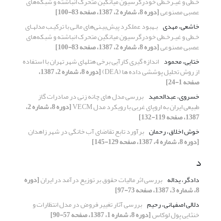
خـطی و غیـرخـطی خودرگرسیون میانگین متحرک انباشته و شبکه‌های
عصبی مصنوعی
[دوره 8، شماره 2، 1387، صفحه 83-100]
خاشعی، مهدی
بـهبود عملکرد پیش‌بیـنی‌های مالـی با ترکیـب مدلهـای
خـطی و غیـرخـطی خودرگرسیون میانگین متحرک انباشته و شبکه‌های
عصبی مصنوعی
[دوره 8، شماره 2، 1387، صفحه 83-100]
ختایی، محمود
اندازه گیری کارآیی برخی هتلهای شهر تهران با استفاده
از روش تحلیل پوششی داده ها (DEA)
[دوره 8، شماره 2، 1387،
صفحه 1-24]
خسروی، عبدالحمید
بررسی مدل های چانه زنی در صادرات گاز
طبیعی ایران به اروپای غربی با رویکرد مدل VECM
[دوره 8، شماره 2،
1387، صفحه 119-132]
خوش اخلاق، رحمان
برآورد تابع تقاضای آب خانگی در شهر زاهدان
[دوره 8، شماره 4، 1387، صفحه 129-145]
د
دادگر، یداله
بررسی اثر مالیات حقوق بر توزیع درآمد در ایران
[دوره
8، شماره 3، 1387، صفحه 73-97]
دلالی اصفهانی، رحیم
بررسی آثار تغییر فروض در مدل انتظارات و
خنثایی پول لوکاس
[دوره 8، شماره 1، 1387، صفحه 57-90]