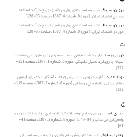
پروین، سهیلا
تاثیر سیاست های پولی بر فقر و توزیع درآمد (مطالعه
موردی اقتصاد ایران)
[دوره 8، شماره 4، 1387، صفحه 95-128]
پروین، سهیلا
تاثیر سیاست های پولی بر فقر و توزیع درآمد (مطالعه
موردی اقتصاد ایران)
[دوره 8، شماره 4، 1387، صفحه 95-128]
ت
تهرانی، رضا
کاربرد شبکه های عصبی مصنوعی در زمان بندی معاملات
سهام: با رویکرد تحلیل تکنیکی
[دوره 8، شماره 1، 1387، صفحه 151-
177]
توانا، حمید
کاربرد روش شناسی ترجیحات آشکار شده برای آزمون
رفتار عقلایی خانوارهای روستایی
[دوره 8، شماره 2، 1387، صفحه 119-
132]
ج
جباری، امیر
بررسی منابع نوسانات کلان اقتصادی ایران با تاکید بر نرخ
واقعی ارز طی سالهای 84-1349
[دوره 8، شماره 2، 1387، صفحه 41-
61]
جعفری، نیلوفر
استفاده از روش دلفی فازی برای تعیین سیاستهای