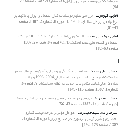
سرمایه گذاری مستقیم خارجی
[دوره 8، شماره 4، 1387، صفحه 77-
94]
آقایی، کیومرث
بررسی منابع نوسانات کلان اقتصادی ایران با تاکید بر
نرخ واقعی ارز طی سالهای 84-1349
[دوره 8، شماره 2، 1387، صفحه
41-61]
آقایی خوندابی، مجید
اثر فناوری اطلاعات و ارتباطات ( ICT ) بر رشد
اقتصادی کشورهای عضو اوپک(OPEC)
[دوره 8، شماره 2، 1387،
صفحه 63-82]
ا
احمدی، علی محمد
شناسایی چگونگی روشهای تأمین منابع مالی نظام
سلامت کشورهای منتخب در فاصله سالهای 2004-1998 و ارائه
سازوکارهای تولید منابع مالی جدید در نظام سلامت ایران
[دوره 8،
شماره 1، 1387، صفحه 115-149]
احمدی، محبوبه
بررسی اثر ساختار سنی جمعیت بر پس انداز جامعه
[دوره 8، شماره 1، 1387، صفحه 43-56]
اشرف زاده، سیدحمیدرضا
عوامل مؤثر بر درجه قیمت گذاری
انحصاری و تأثیر آن بر بهره وری در صنایع ایران
[دوره 8، شماره 4،
1387، صفحه 175-192]