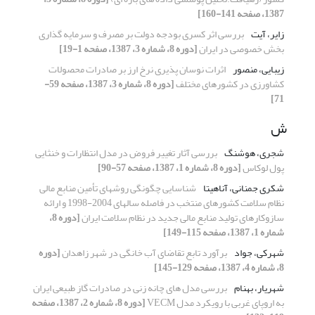
1387، صفحه 141-160]
زایر، آیت
بررسی اثر کسری بودجه دولت بر مصرف و سرمایه گذاری
بخش خصوصی در ایران
[دوره 8، شماره 3، 1387، صفحه 1-19]
زیبایی، منصور
اثرات نوسان پذیری نرخ ارز بر صادرات محصولات
کشاورزی در کشورهای مختلف
[دوره 8، شماره 3، 1387، صفحه 59-
71]
ش
شجری، هوشنگ
بررسی آثار تغییر فروض در مدل انتظارات و خنثایی
پول لوکاس
[دوره 8، شماره 1، 1387، صفحه 57-90]
شکری جمنانی، آناهیتا
شناسایی چگونگی روشهای تأمین منابع مالی
نظام سلامت کشورهای منتخب در فاصله سالهای 2004-1998 و ارائه
سازوکارهای تولید منابع مالی جدید در نظام سلامت ایران
[دوره 8،
شماره 1، 1387، صفحه 115-149]
شهرکی، جواد
برآورد تابع تقاضای آب خانگی در شهر زاهدان
[دوره
8، شماره 4، 1387، صفحه 129-145]
شهریار، بهنام
بررسی مدل های چانه زنی در صادرات گاز طبیعی ایران
به اروپای غربی با رویکرد مدل VECM
[دوره 8، شماره 2، 1387، صفحه