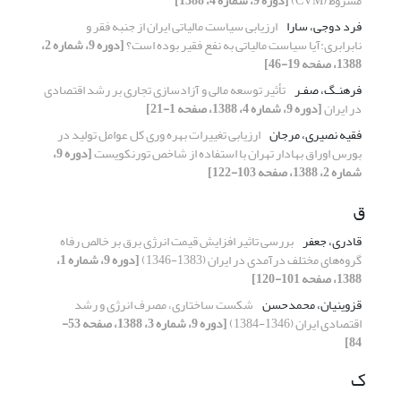
مشروط (CVM)
[دوره 9، شماره 4، 1388]
فرد دوجی، سارا
ارزیابی سیاست مالیاتی ایران از جنبه فقر و
نابرابری:آیا سیاست مالیاتی به نفع فقیر بوده است؟
[دوره 9، شماره 2،
1388، صفحه 19-46]
فرهنـگ، صفـر
تأثیر توسعه مالی و آزادسازی تجاری بر رشد اقتصادی
در ایران
[دوره 9، شماره 4، 1388، صفحه 1-21]
فقیه نصیری، مرجان
ارزیابی تغییرات بهره وری کل عوامل تولید در
بورس اوراق بهادار تهران با استفاده از شاخص تورنکویست
[دوره 9،
شماره 2، 1388، صفحه 103-122]
ق
قادری، جعفر
بررسی تاثیر افزایش قیمت انرژی برق بر خالص رفاه
گروه‌های مختلف درآمدی در ایران (1383-1346)
[دوره 9، شماره 1،
1388، صفحه 101-120]
قزوینیان، محمدحسن
شکست ساختاری، مصرف انرژی و رشد
اقتصادی ایران (1346-1384)
[دوره 9، شماره 3، 1388، صفحه 53-
84]
ک