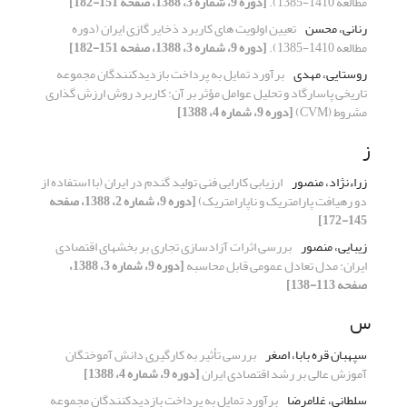
مطالعه 1410-1385).
[دوره 9، شماره 3، 1388، صفحه 151-182]
رنانی، محسن
تعیین اولویت های کاربرد ذخایر گازی ایران (دوره
مطالعه 1410-1385).
[دوره 9، شماره 3، 1388، صفحه 151-182]
روستایی، مهدی
برآورد تمایل به پرداخت بازدیدکنندگان مجموعه
تاریخی پاسارگاد و تحلیل عوامل مؤثر بر آن: کاربرد روش ارزش گذاری
مشروط (CVM)
[دوره 9، شماره 4، 1388]
ز
زراءنژاد، منصور
ارزیابی کارایی فنی تولید گندم در ایران (با استفاده از
دو رهیافت پارامتریک و ناپارامتریک)
[دوره 9، شماره 2، 1388، صفحه
145-172]
زیبایی، منصور
بررسی اثرات آزادسازی تجاری بر بخشهای اقتصادی
ایران: مدل تعادل عمومی قابل محاسبه
[دوره 9، شماره 3، 1388،
صفحه 113-138]
س
سپهبان قره بابا، اصغر
بررسی تأثیر به کارگیری دانش آموختگان
آموزش عالی بر رشد اقتصادی ایران
[دوره 9، شماره 4، 1388]
سلطانی، غلامرضا
برآورد تمایل به پرداخت بازدیدکنندگان مجموعه