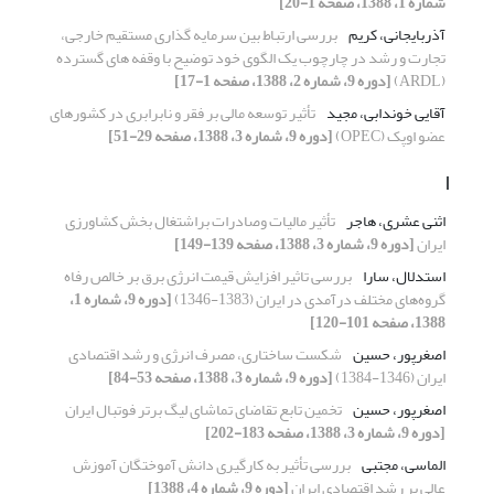
شماره 1، 1388، صفحه 1-20]
آذربایجانی، کریم
بررسی ارتباط بین سرمایه گذاری مستقیم خارجی،
تجارت و رشد در چارچوب یک الگوی خود توضیح با وقفه های گسترده
(ARDL)
[دوره 9، شماره 2، 1388، صفحه 1-17]
آقایی خوندابی، مجید
تأثیر توسعه مالی بر فقر و نابرابری در کشورهای
عضو اوپک (OPEC)
[دوره 9، شماره 3، 1388، صفحه 29-51]
ا
اثنی عشری، هاجر
تأثیر مالیات وصادرات براشتغال بخش کشاورزی
ایران
[دوره 9، شماره 3، 1388، صفحه 139-149]
استدلال، سارا
بررسی تاثیر افزایش قیمت انرژی برق بر خالص رفاه
گروه‌های مختلف درآمدی در ایران (1383-1346)
[دوره 9، شماره 1،
1388، صفحه 101-120]
اصغرپور، حسین
شکست ساختاری، مصرف انرژی و رشد اقتصادی
ایران (1346-1384)
[دوره 9، شماره 3، 1388، صفحه 53-84]
اصغرپور، حسین
تخمین تابع تقاضای تماشای لیگ برتر فوتبال ایران
[دوره 9، شماره 3، 1388، صفحه 183-202]
الماسی، مجتبی
بررسی تأثیر به کارگیری دانش آموختگان آموزش
عالی بر رشد اقتصادی ایران
[دوره 9، شماره 4، 1388]