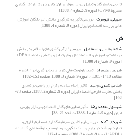
تاریخی پاسارگاد و تحلیل عوامل مؤثر بر آن: کاربرد روش ارزش گذاری
مشروط (CVM)
[دوره 9، شماره 4، 1388]
سهیلی، کیومرث
بررسی تأثیر به کارگیری دانش آموختگان آموزش
عالی بر رشد اقتصادی ایران
[دوره 9، شماره 4، 1388]
ش
شاه طهماسبی، اسماعیل
بررسی کارآیی کشورهای اسلامی در بخش
بهداشت و آموزش با استفاده از روش تحلیل پوششی داده‌ها (DEA)
[دوره 9، شماره 4، 1388]
شریفی، علیمراد
تعیین اولویت های کاربرد ذخایر گازی ایران (دوره
مطالعه 1410-1385).
[دوره 9، شماره 3، 1388، صفحه 151-182]
شقاقی شهری، وحید
تاثیر رابطه مبادله و نرخ ارز واقعی بر کسری
بخش تجارت خارجی اقتصاد ایران
[دوره 9، شماره 2، 1388، صفحه 73-
102]
شهسوار، محمد رضا
تأثیر متغیر های کلان اقتصادی بر بازار بورس
ایران
[دوره 9، شماره 1، 1388، صفحه 21-38]
شهیدی، آمنه
بررسی ارتباط بین سرمایه گذاری مستقیم خارجی،
تجارت و رشد در چارچوب یک الگوی خود توضیح با وقفه های گسترده
(ARDL)
[دوره 9، شماره 2، 1388، صفحه 1-17]