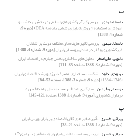
ب
باسخا، مهدی
بررسی کارآیی کشورهای اسلامی در بخش بهداشت و
آموزش با استفاده از روش تحلیل پوششی داده‌ها (DEA)
[دوره 9،
شماره 4، 1388]
باسخا، مهدی
بررسی تاثیر هزینه‌های مختلف دولت بر اشتغال
غیر‌کشاورزی و فقر در مناطق روستایی ایران
[دوره 9، شماره 4، 1388]
بانویی، علی‌اصغر
تحلیل‌های ساختاری بخش چهارم در اقتصاد ایران
[دوره 9، شماره 3، 1388، صفحه 85-111]
بهبودی، داود
شکست ساختاری، مصرف انرژی و رشد اقتصادی ایران
(1346-1384)
[دوره 9، شماره 3، 1388، صفحه 53-84]
بوستانی، فردین
سازگاری اهداف زیست محیطی و اهداف بهره
برداران کشاورزی
[دوره 9، شماره 1، 1388، صفحه 121-145]
پ
پیرائی، خسرو
تأثیر متغیر های کلان اقتصادی بر بازار بورس ایران
[دوره 9، شماره 1، 1388، صفحه 21-38]
پیرائی، خسرو
ارزیابی سیاست مالیاتی ایران از جنبه فقر و نابرابری:آیا