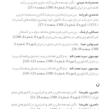
محمدزاده، مهدی
تأثیر توسعه مالی و آزادسازی تجاری بر رشد
اقتصادی در ایران
[دوره 9، شماره 4، 1388، صفحه 1-21]
محمدی، فرزانه
بررسی ارتباط بین سرمایه گذاری مستقیم خارجی،
تجارت و رشد در چارچوب یک الگوی خود توضیح با وقفه های گسترده
(ARDL)
[دوره 9، شماره 2، 1388، صفحه 1-17]
مسائلی، ارشک
بررسی تاثیر هزینه‌های مختلف دولت بر اشتغال
غیر‌کشاورزی و فقر در مناطق روستایی ایران
[دوره 9، شماره 4، 1388]
مهرنوش، مینا
رقابت پذیری دانش محوردر ایران
[دوره 9، شماره 1،
1388، صفحه 39-58]
موسوی، سید نعمت اله
سازگاری اهداف زیست محیطی و اهداف بهره
برداران کشاورزی
[دوره 9، شماره 1، 1388، صفحه 121-145]
موسوی، سید نعمت اله
سازگاری اهداف زیست محیطی و اهداف بهره
برداران کشاورزی
[دوره 9، شماره 1، 1388، صفحه 121-145]
ن
ناصری، علیرضا
تأثیر توسعه مالی بر فقر و نابرابری در کشورهای عضو
اوپک (OPEC)
[دوره 9، شماره 3، 1388، صفحه 29-51]
ناصری، علیرضا
تأثیر توسعه مالی بر فقر و نابرابری در کشورهای عضو