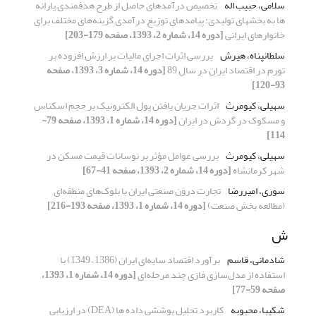
سلامی، حبیب اله
تخصیص درآمدهای حاصل از طرح هدفمندی یارانه
ها به بخشهای تولیدی: پیامدهای توزیع درآمدی گزینه‌های مختلف برای
خانوارهای ایرانی
[دوره 14، شماره 2، 1393، صفحه 179-203]
سلطانپناه، هیرش
بررسی اثرات اجرای مالیات بر ارزش افزوده بر
تورم در اقتصاد ایران در سال 89
[دوره 14، شماره 3، 1393، صفحه
93-120]
سهیلی، کیومرث
اثرات جریان یافتن پول الکترونیک بر حجم اسکناس
و مسکوک در گردش در ایران
[دوره 14، شماره 1، 1393، صفحه 79-
114]
سهیلی، کیومرث
بررسی عوامل مؤثر بر نوسانات قیمت مسکن در
شهر کرمانشاه
[دوره 14، شماره 2، 1393، صفحه 41-67]
سوری، امیررضا
تجارت درون صنعتی ایران با بلوک‌های منطقه‌ای
(مطالعه بخش صنعت)
[دوره 14، شماره 1، 1393، صفحه 193-216]
ش
شادمانی، قاسم
برآورد اقتصاد سایه‌ای ایران (1386 – 1349) با
استفاده از مدل‌سازی فازی چند مرحله‌ای
[دوره 14، شماره 1، 1393،
صفحه 59-77]
شکیبا، محبوبه
کاربرد تحلیل پوششی داده ها (DEA) در ارزیابی