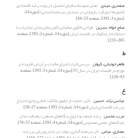
صفدری، مهدی
نقش متوسط سالهای تحصیل در روند رشد اقتصادی
کشورها (رویکرد بارو و لی در سنجش سرمایه انسانی)
[دوره 14،
شماره 3، 1393، صفحه 23-44]
صلح خواه، نسرین
طراحی الگوی عملیاتی تأمین مالی بخش صادرات با
استفاده از صکوک در اقتصاد ایران
[دوره 14، شماره 2، 1393، صفحه
205-233]
ط
طاهرخوئیانی، کیوان
بررسی اثرات اجرای مالیات بر ارزش افزوده بر
تورم در اقتصاد ایران در سال 89
[دوره 14، شماره 3، 1393، صفحه
93-120]
ع
عباسی نژاد، حسین
تاثیر حمایت از حقوق مالکیت فکری وحق اختراع
بر رشد اقتصادی ایران
[دوره 14، شماره 1، 1393، صفحه 27-58]
عرب، محسن
رشد صنعت و خروج بنگاه‌های صنعتی: رهیافت مدل
شبکه‌های عصبی مصنوعی
[دوره 14، شماره 4، 1393، صفحه 57-78]
عصاری، عباس
اثر سرمایه گذاری دولت در بخش ورزش بر رشد
اقتصادی در ایران
[دوره 14، شماره 4، 1393، صفحه 177-210]