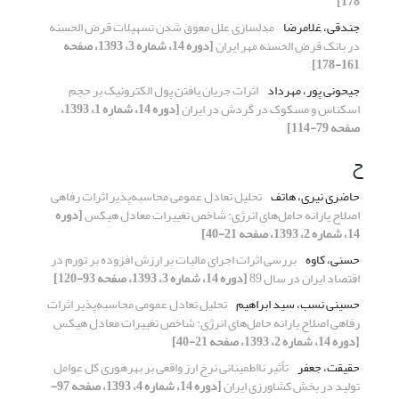
178]
جندقی، غلامرضا
مدلسازی علل معوق شدن تسهیلات قرض الحسنه
در بانک قرض الحسنه مهر ایران
[دوره 14، شماره 3، 1393، صفحه
161-178]
جیحونی پور، مهرداد
اثرات جریان یافتن پول الکترونیک بر حجم
اسکناس و مسکوک در گردش در ایران
[دوره 14، شماره 1، 1393،
صفحه 79-114]
ح
حاضری نیری، هاتف
تحلیل تعادل عمومی محاسبه‌پذیر اثرات رفاهی
اصلاح یارانه حامل‌های انرژی: شاخص تغییرات معادل هیکس
[دوره
14، شماره 2، 1393، صفحه 21-40]
حسنی، کاوه
بررسی اثرات اجرای مالیات بر ارزش افزوده بر تورم در
اقتصاد ایران در سال 89
[دوره 14، شماره 3، 1393، صفحه 93-120]
حسینی نسب، سید ابراهیم
تحلیل تعادل عمومی محاسبه‌پذیر اثرات
رفاهی اصلاح یارانه حامل‌های انرژی: شاخص تغییرات معادل هیکس
[دوره 14، شماره 2، 1393، صفحه 21-40]
حقیقت، جعفر
تأثیر نااطمینانی نرخ ارز واقعی بر بهره‏وری کل عوامل
تولید در بخش کشاورزی ایران
[دوره 14، شماره 4، 1393، صفحه 97-