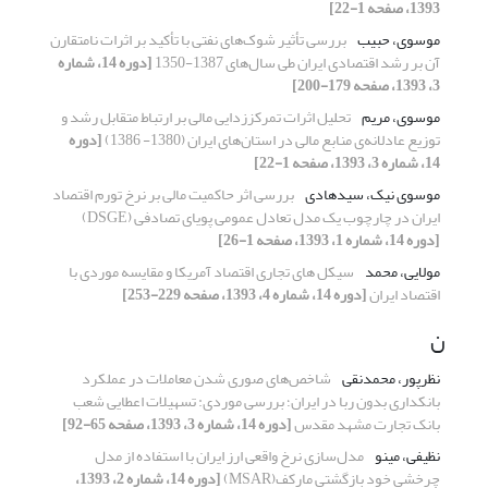
1393، صفحه 1-22]
موسوی، حبیب
بررسی تأثیر شوک‌های نفتی با تأکید بر اثرات نامتقارن
آن بر رشد اقتصادی ایران طی سال‌های 1387-1350
[دوره 14، شماره
3، 1393، صفحه 179-200]
موسوی، مریم
تحلیل اثرات تمرکززدایی مالی بر ارتباط متقابل رشد و
توزیع عادلانه‌ی منابع مالی در استان‌های ایران (1380- 1386)
[دوره
14، شماره 3، 1393، صفحه 1-22]
موسوی نیک، سیدهادی
بررسی اثر حاکمیت مالی بر نرخ تورم اقتصاد
ایران در چارچوب یک مدل تعادل عمومی پویای تصادفی (DSGE)
[دوره 14، شماره 1، 1393، صفحه 1-26]
مولایی، محمد
سیکل های تجاری اقتصاد آمریکا و مقایسه موردی با
اقتصاد ایران
[دوره 14، شماره 4، 1393، صفحه 229-253]
ن
نظرپور، محمدنقی
شاخص‌های صوری شدن معاملات در عملکرد
بانکداری بدون ربا در ایران؛ بررسی موردی: تسهیلات اعطایی شعب
بانک تجارت مشهد مقدس
[دوره 14، شماره 3، 1393، صفحه 65-92]
نظیفی، مینو
مدل‌سازی نرخ واقعی ارز ایران با استفاده از مدل
چرخشی خود بازگشتی مارکف(MSAR)
[دوره 14، شماره 2، 1393،