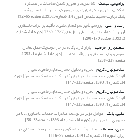
ابراهیمی، میمنت
شاخص‌های صوری شدن معاملات در عملکرد
بانکداری بدون ربا در ایران؛ بررسی موردی: تسهیلات اعطایی شعب
بانک تجارت مشهد مقدس
[دوره 14، شماره 3، 1393، صفحه 65-92]
ارشدی، علی
بررسی تأثیر شوک‌های نفتی با تأکید بر اثرات نامتقارن
آن بر رشد اقتصادی ایران طی سال‌های 1387-1350
[دوره 14، شماره
3، 1393، صفحه 179-200]
اسفندیاری، مرضیه
بازار کار دوگانه در چارچوب یک مدل تعادل
عمومی پویای تصادفی برای اقتصاد ایران
[دوره 14، شماره 1، 1393،
صفحه 217-238]
اسلاملوئیان، کریم
تجزیه و تحلیل خسارت‌های رفاهی ناشی از
آلودگی‌های زیست محیطی در ایران (با رویکرد دینامیک سیستم)
[دوره
14، شماره 4، 1393، صفحه 113-147]
اسلاملوئیان، کریم
تجزیه و تحلیل خسارت‌های رفاهی ناشی از
آلودگی‌های زیست محیطی در ایران (با رویکرد دینامیک سیستم)
[دوره
14، شماره 4، 1393، صفحه 113-147]
افقهی، بابک
عوامل مؤثر در توسعه صادرات خدمات با فناوری بالا در
جمهوری اسلامی ایران
[دوره 14، شماره 4، 1393، صفحه 23-56]
اکبری، نعمت اله
تحلیل تأثیر ناهمگونی جمعیت بر رشد منطقه ای در
ایران
[دوره 14، شماره 2، 1393، صفحه 97-116]