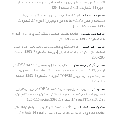
اکسید کربن، مصرف انرژی و رشد اقتصادی: شواهد جدید در ایران
[دوره 14، شماره 2، 1393، صفحه 1-20]
محمودی، عبداله
اثر آزادسازی تجاری بر رفاه شرکای تجاری با
استفاده از مدلGTAP (مطالعه موردی: ایران)
[دوره 14، شماره 1،
1393، صفحه 127-150]
مرصوصی، نفیسه
مطالعه تطبیقی کیفیت زندگی شهری در ایران
[دوره
14، شماره 2، 1393، صفحه 69-95]
مزینی، امیرحسین
طراحی الگوی عملیاتی تأمین مالی بخش صادرات با
استفاده از صکوک در اقتصاد ایران
[دوره 14، شماره 2، 1393، صفحه
205-233]
معظمی گودرزی، محمدرضا
کاربرد تحلیل پوششی داده ها (DEA) در
ارزیابی کارآیی نسبی و رتبه بندی شعب بانک رفاه استان لرستان و
مقایسه نتایج آن با روش TOPSIS
[دوره 14، شماره 1، 1393، صفحه
115-126]
معلم، آذر
کاربرد تحلیل پوششی داده ها (DEA) در ارزیابی کارآیی
نسبی و رتبه بندی شعب بانک رفاه استان لرستان و مقایسه نتایج آن با
روش TOPSIS
[دوره 14، شماره 1، 1393، صفحه 115-126]
مکیان، سید نظام الدین
تأثیر حاکمیت شرکتی بر عدم تقارن اطلاعاتی
مطالعه موردی: بازار بورس اوراق بهادار تهران
[دوره 14، شماره 4،