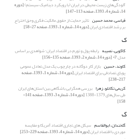
آلودگی‌های زیست محیطی در ایران (با رویکرد دینامیک سیستم)
[دوره
14، شماره 4، 1393، صفحه 113-147]
قیاسی، محمد حسین
تاثیر حمایت از حقوق مالکیت فکری وحق اختراع
بر رشد اقتصادی ایران
[دوره 14، شماره 1، 1393، صفحه 27-58]
ک
کاکویی، نصیبه
رابطه پول و تورم در اقتصاد ایران: شواهدی بر اساس
مدل P*
[دوره 14، شماره 2، 1393، صفحه 135-156]
کاوند، حسین
بازار کار دوگانه در چارچوب یک مدل تعادل عمومی
پویای تصادفی برای اقتصاد ایران
[دوره 14، شماره 1، 1393، صفحه
217-238]
کریمی تکانلو، زهرا
بررسی همگرایی باشگاهی بین استان‌های ایران
طی سال‌های 1379-1388
[دوره 14، شماره 3، 1393، صفحه 141-
158]
گ
گلخندان، ابوالقاسم
سیکل های تجاری اقتصاد آمریکا و مقایسه
موردی با اقتصاد ایران
[دوره 14، شماره 4، 1393، صفحه 229-253]