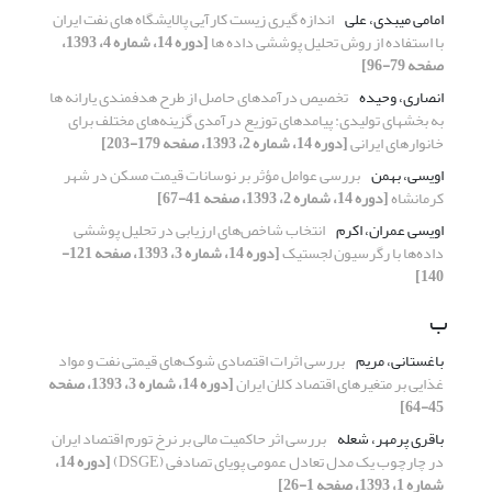
امامی میبدی، علی
اندازه گیری زیست کارآیی پالایشگاه های نفت ایران
با استفاده از روش تحلیل پوششی داده ها
[دوره 14، شماره 4، 1393،
صفحه 79-96]
انصاری، وحیده
تخصیص درآمدهای حاصل از طرح هدفمندی یارانه ها
به بخشهای تولیدی: پیامدهای توزیع درآمدی گزینه‌های مختلف برای
خانوارهای ایرانی
[دوره 14، شماره 2، 1393، صفحه 179-203]
اویسی، بهمن
بررسی عوامل مؤثر بر نوسانات قیمت مسکن در شهر
کرمانشاه
[دوره 14، شماره 2، 1393، صفحه 41-67]
اویسی عمران، اکرم
انتخاب شاخص‌های ارزیابی در تحلیل پوششی
داده‌ها با رگرسیون لجستیک
[دوره 14، شماره 3، 1393، صفحه 121-
140]
ب
باغستانی، مریم
بررسی اثرات اقتصادی شوک‌های قیمتی نفت و مواد
غذایی بر متغیرهای اقتصاد کلان ایران
[دوره 14، شماره 3، 1393، صفحه
45-64]
باقری پرمهر، شعله
بررسی اثر حاکمیت مالی بر نرخ تورم اقتصاد ایران
در چارچوب یک مدل تعادل عمومی پویای تصادفی (DSGE)
[دوره 14،
شماره 1، 1393، صفحه 1-26]