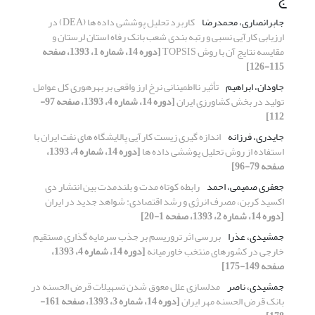
جابرانصاری، محمدرضا
کاربرد تحلیل پوششی داده ها (DEA) در
ارزیابی کارآیی نسبی و رتبه بندی شعب بانک رفاه استان لرستان و
مقایسه نتایج آن با روش TOPSIS
[دوره 14، شماره 1، 1393، صفحه
115-126]
جاودان، ابراهیم
تأثیر نااطمینانی نرخ ارز واقعی بر بهره‏وری کل عوامل
تولید در بخش کشاورزی ایران
[دوره 14، شماره 4، 1393، صفحه 97-
112]
جایدری، فرزانه
اندازه گیری زیست کارآیی پالایشگاه های نفت ایران با
استفاده از روش تحلیل پوششی داده ها
[دوره 14، شماره 4، 1393،
صفحه 79-96]
جعفری صمیمی، احمد
رابطه کوتاه‌ مدت و بلندمدت بین انتشار دی
اکسید کربن، مصرف انرژی و رشد اقتصادی: شواهد جدید در ایران
[دوره 14، شماره 2، 1393، صفحه 1-20]
جمشیدی، عذرا
بررسی اثر تروریسم بر جذب سرمایه گذاری مستقیم
خارجی در کشورهای منتخب خاورمیانه
[دوره 14، شماره 4، 1393،
صفحه 149-175]
جمشیدی، ناصر
مدلسازی علل معوق شدن تسهیلات قرض الحسنه در
بانک قرض الحسنه مهر ایران
[دوره 14، شماره 3، 1393، صفحه 161-