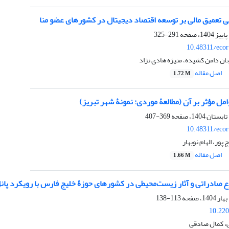
ی تعمیق مالی بر توسعه اقتصاد دیجیتال در کشورهای عضو منا
291-325
10.48311/ecor
جان دامن کشیده، منیژه هادی نژاد
اصل مقاله
1.72 M
امل مؤثر بر آن (مطالعۀ موردی: نمونۀ شهر تبریز)
369-407
10.48311/ecor
 پور، الهام نوبهار
اصل مقاله
1.66 M
ع صادراتی و آثار زیست‌محیطی در کشورهای حوزۀ خلیج فارس با رویکرد پان
113-138
10.220
ی، کمال صادقی