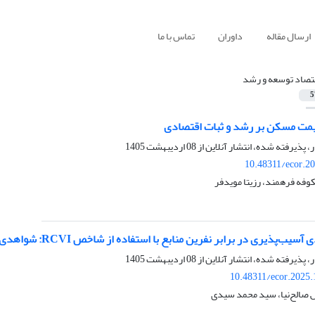
ارسال مقاله
داوران
تماس با ما
تصاد توسعه و رشد
5
قیمت مسکن بر رشد و ثبات اقتصادی
ر، پذیرفته شده، انتشار آنلاین از
08 اردیبهشت 1405
10.48311/ecor.2
فه فرهمند، رزیتا مویدفر
 برابر نفرین منابع با استفاده از شاخص RCVI: شواهدی از همگرایی باشگاهی در ۵۴ کشور (2010-2021)
ر، پذیرفته شده، انتشار آنلاین از
08 اردیبهشت 1405
10.48311/ecor.2025.
س صالح‌نیا، سید محمد سیدی