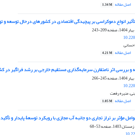
اصل مقاله
1.34 M
أثیر انواع دموکراسی بر پیچیدگی اقتصادی در کشورهای درحال توسعه و تو
209-243
10.220
احسانی
اصل مقاله
4.21 M
ه و بررسی اثر نامتقارن سرمایه‌گذاری مستقیم خارجی بر رشد فراگیر در 
245-266
10.220
ی، منیره رفعت
اصل مقاله
1.05 M
امل مؤثر بر تراز تجاری دو جانبه آب مجازی با رویکرد توسعۀ پایدار و تأکید 
53-68
10.22