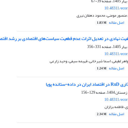
39-67
10.48311/ecor
نصور مومنی، محمود دهقان نیری
اصل مقاله
1.83 M
ت نهادی در تعدیل اثرات عدم قطعیت سیاست‌های اقتصادی بر رشد اقتصا
331-356
10.48311/ecor
اهر لطیفی، اسما شیرخانی، فهیمه سیفی، وحید زارعی
اصل مقاله
1.24 M
129-156
10.48311/ecor
 فاطمه بزازان
اصل مقاله
2.34 M