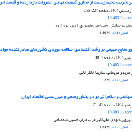
ر تخریب محیط زیست از مجاری کیفیت نهادی، مقررات بازدارنده و قیمت انرژی
227-256
10.48311/ecor
عقوب اندایش، سیدامین منصوری، آذین خرم زاده
اصل مقاله
1.86 M
 منابع طبیعی بر رشد اقتصادی: مطالعه موردی کشورهای صادرکننده مواد
1-39
10.48311/ecor
ریدی فریمانی، سارینا خانلرخانی
اصل مقاله
2 M
 سیاسی و حکمرانی بر دو بخش رسمی و غیررسمی اقتصاد ایران
41-71
10.48311/ecor
 پرویز داودی، علی اکبر عرب مازار، حسین صمصامی
اصل مقاله
1.83 M