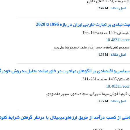
یم شریف نژاد، غلامعلی حاجی
اصل مقاله
2.42 M
هادی بر تجارت خارجی ایران در بازه 1996 تا 2020
169-186
10.48311/ecor
 سیدمرتضی افقه، حسن فرازمند، حمیدرضا علی پور
اصل مقاله
1.38 M
 سیاسی و اقتصادی بر الگوهای مهاجرت در خاورمیانه: تحلیل به روش خود‌
281-311
10.48311/ecor
، کیمیا خوش‌سیما شهرکی، سجاد نامور، سپهر مقصودی
اصل مقاله
1.77 M
ملی از کسب درآمد از طریق ارزهای‌دیجیتال با درنظر گرفتن شرایط کنونی