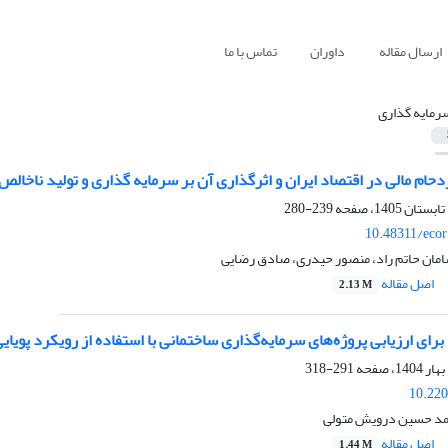
ارسال مقاله
داوران
تماس با ما
رمایه گذاری
حام مالی در اقتصاد ایران و اثرگذاری آن بر سرمایه گذاری و تولید ناخالص
239-280
10.48311/ecor
مان حاتم راد، منصور حیدری، صادق رضایی
اصل مقاله
2.13 M
برای ارزیابی پروژه‌های سرمایه‌گذاری ساختمانی با استفاده از رویکرد پویا
291-318
10.220
مد حسین درویش متولی
اصل مقاله
1.44 M