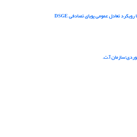
یکرد تعادل عمومی پویای تصادفی D‌SGE
وردی:سازمان آ.ت.