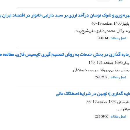
ره وری و شوک نوسان درآمد ارزی بر سبد دارایی خانوار در اقتصاد ایران با رو
19-40
 مهرگان، محمدرضا یوسفی‌شیخ‌رباط
اصل مقاله
1.09 M
مایه گذاری در بخش خدمات به روش تصمیم گیری تاپسیس فازی، مطالعه م
121-140
رتضی مختاری، جواد میر محمد صادقی
اصل مقاله
746.21 K
ن در شرایط اصطکاک مالی
17-36
 افهمی
اصل مقاله
228.59 K