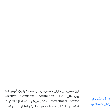
این نشریه ی دارای دسترسی باز، تحت قوانین گواهینامه
بین‌المللی Creative Commons Attribution 4.0
بارگذاری فایل کلی مقالات فصل پاییز سال 1404 با نام
International License منتشر می‌شود که اجازه اشتراک
زهای اقتصادی)
(تکثیر و بازآرایی محتوا به هر شکل) و انطباق (بازترکیب،