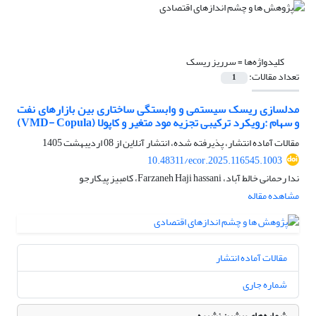
کلیدواژه‌ها =
سرریز ریسک
تعداد مقالات:
1
مدلسازی ریسک سیستمی و وابستگی ساختاری بین بازارهای نفت
و سهام :رویکرد ترکیبی تجزیه مود متغیر و کاپولا (VMD- Copula)
مقالات آماده انتشار، پذیرفته شده، انتشار آنلاین از
08 اردیبهشت 1405
10.48311/ecor.2025.116545.1003
ندا رحمانی خالط آباد، Farzaneh Haji hassani، کامبیز پیکارجو
مشاهده مقاله
مقالات آماده انتشار
شماره جاری
شماره‌های پیشین نشریه