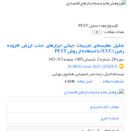
کلیدواژه‌ها =
تحلیل PEST
تعداد مقالات:
1
تحلیل مقایسه‌ای تجربیات جهانی ابزارهای جذب ارزش افزوده
زمین (LVC) با استفاده از روش PEST
دوره 26، شماره 2، تابستان 1405، صفحه
313-343
10.48311/ecor.2025.115459.0
مهسا فتاحیان، رضا نصر اصفهانی، همایون نورایی
مشاهده مقاله
اصل مقاله
1.54 M
مقالات آماده انتشار
شماره جاری
شماره‌های پیشین نشریه