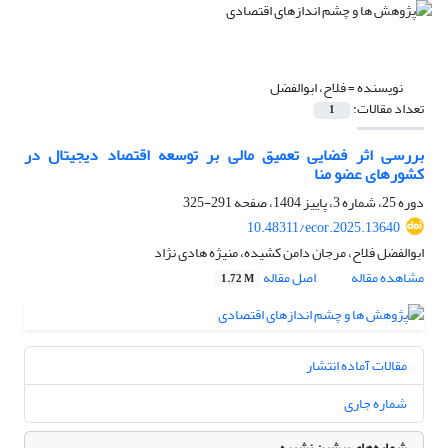
نویسنده =
فلاح، ابوالفضل
تعداد مقالات:
1
بررسی اثر فضایی تعمیق مالی بر توسعه اقتصاد دیجیتال در
کشورهای عضو منا
دوره 25، شماره 3، پاییز 1404، صفحه
291-325
10.48311/ecor.2025.13640
ابوالفضل فلاح، مرجان دامن کشیده، منیژه هادی نژاد
مشاهده مقاله
اصل مقاله
1.72 M
مقالات آماده انتشار
شماره جاری
شماره‌های پیشین نشریه