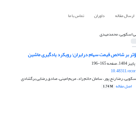
ارسال مقاله
داوران
تماس با ما
ی اسکویی، محمدمهدی
ثر بر شاخص قیمت سهام درایران: رویکرد یادگیری ماشین
165-196
10.48311/ecor
ویی، رضا رنج پور، سامان حاتم راد، مریم امینی، صادق رضایی برگشادی
اصل مقاله
1.74 M