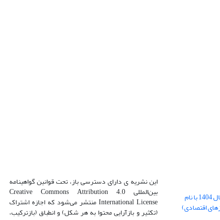
این نشریه ی دارای دسترسی باز، تحت قوانین گواهینامه
بین‌المللی Creative Commons Attribution 4.0
بارگذاری فایل کلی مقالات فصل پاییز سال 1404 با نام
International License منتشر می‌شود که اجازه اشتراک
زهای اقتصادی)
(تکثیر و بازآرایی محتوا به هر شکل) و انطباق (بازترکیب،