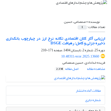
نویسنده =
صمصامی، حسین
تعداد مقالات:
1
ارزیابی آثار کلان اقتصادی تکانه نرخ ارز در چهارچوب بانکداری
ذخیره جزئی و کامل: رهیافت DSGE
دوره 25، شماره 2، تابستان 1404، صفحه
171-210
10.48311/ecor.2025.13660
فریده خدادادی، حسین صمصامی
مشاهده مقاله
اصل مقاله
2.3 M
مقالات آماده انتشار
شماره جاری
شماره‌های پیشین نشریه