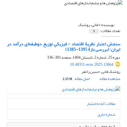
نویسنده =
فانی، روشنک
تعداد مقالات:
1
سنجش اعتبار نظریۀ اقتصاد ‌‌- فیزیکیِ توزیع دوطبقه‌ای درآمد در
ایران: (بررسی بازۀ 1395-1385)
دوره 25، شماره 2، تابستان 1404، صفحه
301-336
10.48311/ecor.2025.13664
روشنک فانی، حسین راغفر
مشاهده مقاله
اصل مقاله
2.35 M
مقالات آماده انتشار
شماره جاری
شماره‌های پیشین نشریه