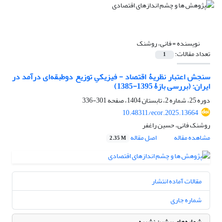
نویسنده =
فانی، روشنک
تعداد مقالات:
1
سنجش اعتبار نظریۀ اقتصاد ‌‌- فیزیکیِ توزیع دوطبقه‌ای درآمد در
ایران: (بررسی بازۀ 1395-1385)
دوره 25، شماره 2، تابستان 1404، صفحه
301-336
10.48311/ecor.2025.13664
روشنک فانی، حسین راغفر
مشاهده مقاله
اصل مقاله
2.35 M
مقالات آماده انتشار
شماره جاری
شماره‌های پیشین نشریه