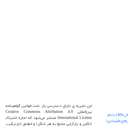
این نشریه ی دارای دسترسی باز، تحت قوانین گواهینامه
بین‌المللی Creative Commons Attribution 4.0
بارگذاری فایل کلی مقالات فصل پاییز سال 1404 با نام
International License منتشر می‌شود که اجازه اشتراک
زهای اقتصادی)
(تکثیر و بازآرایی محتوا به هر شکل) و انطباق (بازترکیب،