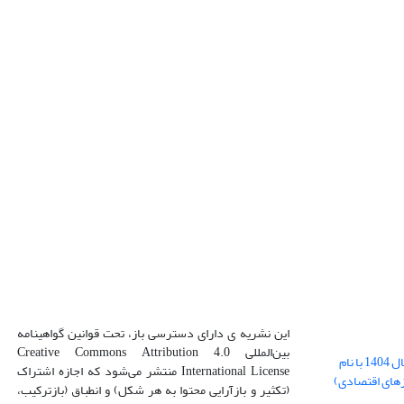
این نشریه ی دارای دسترسی باز، تحت قوانین گواهینامه
بین‌المللی Creative Commons Attribution 4.0
بارگذاری فایل کلی مقالات فصل پاییز سال 1404 با نام
International License منتشر می‌شود که اجازه اشتراک
زهای اقتصادی)
(تکثیر و بازآرایی محتوا به هر شکل) و انطباق (بازترکیب،