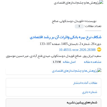
نویسنده =
قویدل دوستکوئی، صالح
تعداد مقالات:
1
شکاف نرخ بهره بانکی واثرات آن بر رشد اقتصادی
دوره 26، شماره 2، تابستان 1405، صفحه
107-133
10.48311/ecor.2026.28388
سعید ایران پور، صالح قویدل دوستکوئی، مهدی فتح آبادی، میرحسین موسوی
مشاهده مقاله
اصل مقاله
1.73 M
مقالات آماده انتشار
شماره جاری
شماره‌های پیشین نشریه