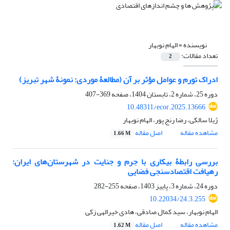
نویسنده =
الهام نوبهار
تعداد مقالات:
2
ادراک تورم و عوامل مؤثر بر آن (مطالعۀ موردی: نمونۀ شهر تبریز)
دوره 25، شماره 2، تابستان 1404، صفحه
369-407
10.48311/ecor.2025.13666
ژیلا سالکی، رضا رنج پور، الهام نوبهار
مشاهده مقاله
اصل مقاله
1.66 M
بررسی رابطۀ بیکاری با جرم و جنایت در شهرستان‌های ایران:
رهیافت اقتصادسنجی فضایی
دوره 24، شماره 3، پاییز 1403، صفحه
255-282
10.22034/24.3.255
الهام نوبهار، سید کمال صادقی، هادی خیرالهی زکی
مشاهده مقاله
اصل مقاله
1.62 M