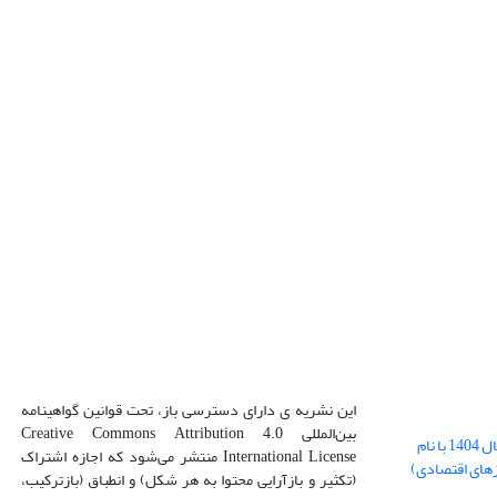
این نشریه ی دارای دسترسی باز، تحت قوانین گواهینامه
بین‌المللی Creative Commons Attribution 4.0
بارگذاری فایل کلی مقالات فصل پاییز سال 1404 با نام
International License منتشر می‌شود که اجازه اشتراک
زهای اقتصادی)
(تکثیر و بازآرایی محتوا به هر شکل) و انطباق (بازترکیب،