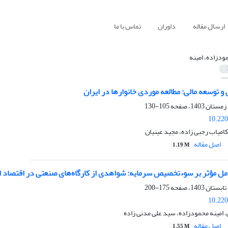
ارسال مقاله
داوران
تماس با ما
ودزاده، امینه
توسعه مالی: مطالعه موردی خانوارها در ایران
105-130
10.220
کامیاب رجبی زاده، مجید عینیان
اصل مقاله
1.19 M
ل مؤثر بر سوءتخصیص سرمایه: شواهدی از کارگاه‌های صنعتی در اقتصاد ا
175-200
10.220
امینه محمودزاده، سید علی مدنی زاده
اصل مقاله
1.55 M