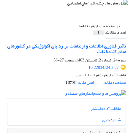
نویسنده =
آریان فر، فاطمه
تعداد مقالات:
1
تأثیر فناوری اطلاعات و ارتباطات بر رد پای اکولوژیکی در کشورهای
صادرکنندۀ نفت
دوره 24، شماره 2، تابستان 1403، صفحه
27-58
10.22034/24.2.27
فاطمه آریان فر، زهرا (میلا) علمی
مشاهده مقاله
اصل مقاله
1.57 M
مقالات آماده انتشار
شماره جاری
شماره‌های پیشین نشریه