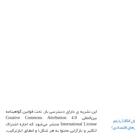
این نشریه ی دارای دسترسی باز، تحت قوانین گواهینامه
بین‌المللی Creative Commons Attribution 4.0
بارگذاری فایل کلی مقالات فصل پاییز سال 1404 با نام
International License منتشر می‌شود که اجازه اشتراک
زهای اقتصادی)
(تکثیر و بازآرایی محتوا به هر شکل) و انطباق (بازترکیب،