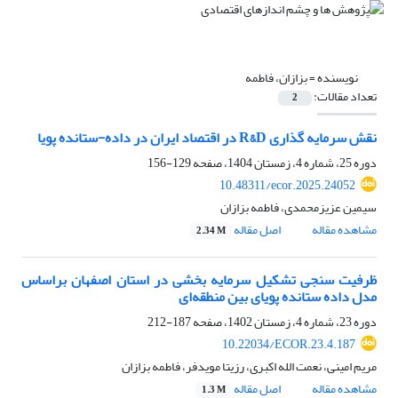
نویسنده =
بزازان، فاطمه
تعداد مقالات:
2
نقش سرمایه ‎گذاری R&D در اقتصاد ایران در داده-ستانده پویا
دوره 25، شماره 4، زمستان 1404، صفحه
129-156
10.48311/ecor.2025.24052
سیمین عزیزمحمدی، فاطمه بزازان
مشاهده مقاله
اصل مقاله
2.34 M
ظرفیت سنجی تشکیل سرمایه بخشی در استان اصفهان براساس
مدل داده ستانده پویای بین منطقه‌ای
دوره 23، شماره 4، زمستان 1402، صفحه
187-212
10.22034/ECOR.23.4.187
مریم امینی، نعمت الله اکبری، رزیتا مویدفر، فاطمه بزازان
مشاهده مقاله
اصل مقاله
1.3 M