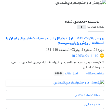
نویسنده =
محمودی، شکوه
تعداد مقالات:
1
بررسی اثرات انتشار ارز دیجیتال ملی بر سیاست‌های پولی ایران با
استفاده از روش پویایی سیستم
دوره 24، شماره 1، بهار 1403، صفحه
119-134
10.22034/24.1.119
شکوه محمودی، سید عبدالمجید جلائی اسفندآبادی، زین العابدین صادقی،
علیرضا شکیبایی
مشاهده مقاله
اصل مقاله
899 K
مقالات آماده انتشار
شماره جاری