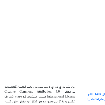
این نشریه ی دارای دسترسی باز، تحت قوانین گواهینامه
بین‌المللی Creative Commons Attribution 4.0
بارگذاری فایل کلی مقالات فصل پاییز سال 1404 با نام
International License منتشر می‌شود که اجازه اشتراک
زهای اقتصادی)
(تکثیر و بازآرایی محتوا به هر شکل) و انطباق (بازترکیب،