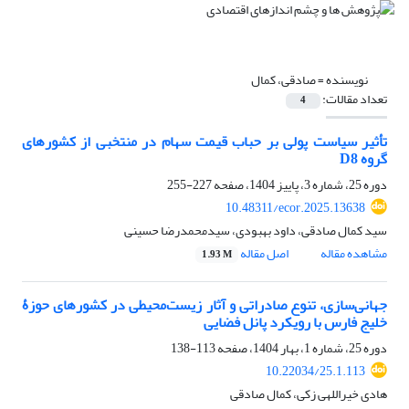
نویسنده =
صادقی، کمال
تعداد مقالات:
4
تأثیر سیاست پولی بر حباب قیمت سهام در منتخبی از کشورهای
گروه D8
دوره 25، شماره 3، پاییز 1404، صفحه
227-255
10.48311/ecor.2025.13638
سید کمال صادقی، داود بهبودی، سیدمحمدرضا حسینی
مشاهده مقاله
اصل مقاله
1.93 M
جهانی‌سازی، تنوع صادراتی و آثار زیست‌محیطی در کشورهای حوزۀ
خلیج فارس با رویکرد پانل فضایی
دوره 25، شماره 1، بهار 1404، صفحه
113-138
10.22034/25.1.113
هادی خیراللهی زکی، کمال صادقی