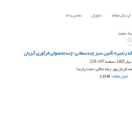
ارسال مقاله
داوران
تماس با ما
سا، حجت
ه زنجیره تأمین سبز چندسطحی-چندمحصولی فرآوری آبزیان
197-219
د قربان پور، رضا جلالی، حجت پارسا
اصل مقاله
1.23 M