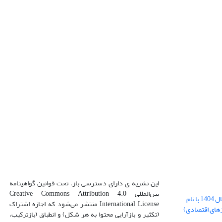
این نشریه ی دارای دسترسی باز، تحت قوانین گواهینامه
بین‌المللی Creative Commons Attribution 4.0
بارگذاری فایل کلی مقالات فصل پاییز سال 1404 با نام
International License منتشر می‌شود که اجازه اشتراک
زهای اقتصادی)
(تکثیر و بازآرایی محتوا به هر شکل) و انطباق (بازترکیب،