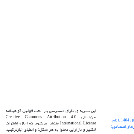
این نشریه ی دارای دسترسی باز، تحت قوانین گواهینامه
بین‌المللی Creative Commons Attribution 4.0
بارگذاری فایل کلی مقالات فصل پاییز سال 1404 با نام
International License منتشر می‌شود که اجازه اشتراک
زهای اقتصادی)
(تکثیر و بازآرایی محتوا به هر شکل) و انطباق (بازترکیب،