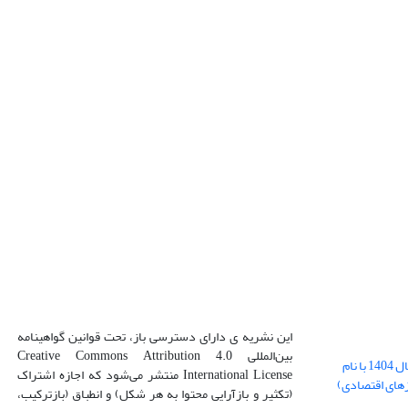
این نشریه ی دارای دسترسی باز، تحت قوانین گواهینامه
بین‌المللی Creative Commons Attribution 4.0
بارگذاری فایل کلی مقالات فصل پاییز سال 1404 با نام
International License منتشر می‌شود که اجازه اشتراک
زهای اقتصادی)
(تکثیر و بازآرایی محتوا به هر شکل) و انطباق (بازترکیب،