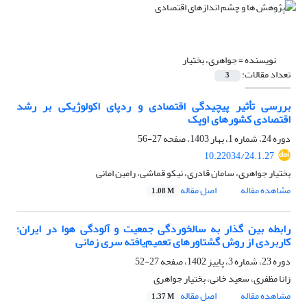
نویسنده =
جواهری، بختیار
تعداد مقالات:
3
بررسی تأثیر پیچیدگی اقتصادی و ردپای اکولوژیکی بر رشد
اقتصادی کشورهای اوپک
دوره 24، شماره 1، بهار 1403، صفحه
27-56
10.22034/24.1.27
بختیار جواهری، سامان قادری، نیکو قماشی، رامین امانی
مشاهده مقاله
اصل مقاله
1.08 M
رابطه بین گذار به سالخوردگی جمعیت و آلودگی هوا در ایران؛
کاربردی از روش گشتاورهای تعمیم‌یافته سری زمانی
دوره 23، شماره 3، پاییز 1402، صفحه
27-52
زانا مظفری، سعید خانی، بختیار جواهری
مشاهده مقاله
اصل مقاله
1.37 M