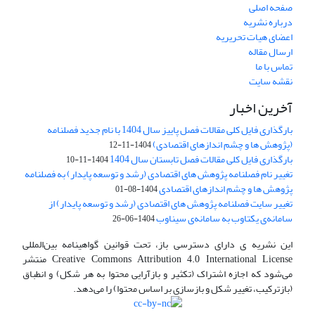
صفحه اصلی
درباره نشریه
اعضای هیات تحریریه
ارسال مقاله
تماس با ما
نقشه سایت
آخرین اخبار
بارگذاری فایل کلی مقالات فصل پاییز سال 1404 با نام جدید فصلنامه
(پژوهش ها و چشم اندازهای اقتصادی)
1404-11-12
بارگذاری فایل کلی مقالات فصل تابستان سال 1404
1404-11-10
تغییر نام فصلنامه پژوهش های اقتصادی (رشد و توسعه پایدار) به فصلنامه
پژوهش ها و چشم اندازهای اقتصادی
1404-08-01
تغییر سایت فصلنامه پژوهش های اقتصادی (رشد و توسعه پایدار) از
سامانه‌ی یکتاوب به سامانه‌ی سیناوب
1404-06-26
این نشریه ی دارای دسترسی باز، تحت قوانین گواهینامه بین‌المللی
Creative Commons Attribution 4.0 International License منتشر
می‌شود که اجازه اشتراک (تکثیر و بازآرایی محتوا به هر شکل) و انطباق
(بازترکیب، تغییر شکل و بازسازی بر اساس محتوا) را می‌دهد.