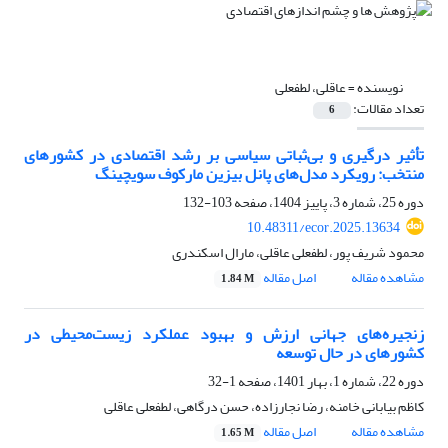
نویسنده =
عاقلی، لطفعلی
تعداد مقالات:
6
تأثیر درگیری و بی‌ثباتی سیاسی بر رشد اقتصادی در کشورهای
منتخب: رویکرد مدل‌های پانل بیزین مارکوف سویچینگ
دوره 25، شماره 3، پاییز 1404، صفحه
103-132
10.48311/ecor.2025.13634
محمود شریف پور، لطفعلی عاقلی، مارال اسکندری
مشاهده مقاله
اصل مقاله
1.84 M
زنجیره‌های جهانی ارزش و بهبود عملکرد زیست‌محیطی در
کشورهای در حال توسعه
دوره 22، شماره 1، بهار 1401، صفحه
1-32
کاظم بیابانی خامنه، رضا نجارزاده، حسن درگاهی، لطفعلی عاقلی
مشاهده مقاله
اصل مقاله
1.65 M