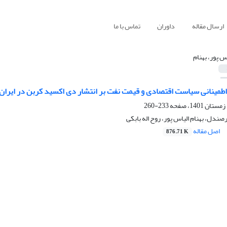
ارسال مقاله
داوران
تماس با ما
اس پور، بهنام
نااطمینانی سیاست اقتصادی و قیمت نفت بر انتشار دی اکسید کربن در ایران
233-260
دل، بهنام الیاس پور، روح اله بابکی
اصل مقاله
876.71 K