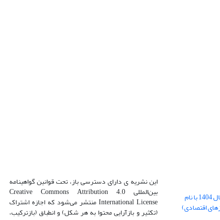
این نشریه ی دارای دسترسی باز، تحت قوانین گواهینامه
بین‌المللی Creative Commons Attribution 4.0
بارگذاری فایل کلی مقالات فصل پاییز سال 1404 با نام
International License منتشر می‌شود که اجازه اشتراک
زهای اقتصادی)
(تکثیر و بازآرایی محتوا به هر شکل) و انطباق (بازترکیب،