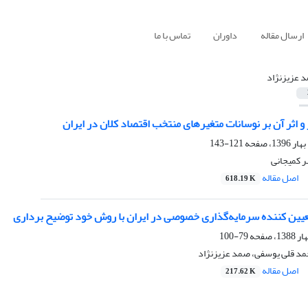
ارسال مقاله
داوران
تماس با ما
 عزیزنژاد
 و اثر آن بر نوسانات متغیرهای منتخب اقتصاد کلان در ایران
121-143
ر کمیجانی
اصل مقاله
618.19 K
یین کننده سرمایه‌گذاری خصوصی در ایران با روش خود توضیح برداری
79-100
مد قلی یوسفی، صمد عزیزنژاد
اصل مقاله
217.62 K