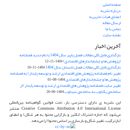
صفحه اصلی
درباره نشریه
اعضای هیات تحریریه
ارسال مقاله
تماس با ما
نقشه سایت
آخرین اخبار
بارگذاری فایل کلی مقالات فصل پاییز سال 1404 با نام جدید فصلنامه
(پژوهش ها و چشم اندازهای اقتصادی)
1404-11-12
بارگذاری فایل کلی مقالات فصل تابستان سال 1404
1404-11-10
تغییر نام فصلنامه پژوهش های اقتصادی (رشد و توسعه پایدار) به فصلنامه
پژوهش ها و چشم اندازهای اقتصادی
1404-08-01
تغییر سایت فصلنامه پژوهش های اقتصادی (رشد و توسعه پایدار) از
سامانه‌ی یکتاوب به سامانه‌ی سیناوب
1404-06-26
این نشریه ی دارای دسترسی باز، تحت قوانین گواهینامه بین‌المللی
Creative Commons Attribution 4.0 International License منتشر
می‌شود که اجازه اشتراک (تکثیر و بازآرایی محتوا به هر شکل) و انطباق
(بازترکیب، تغییر شکل و بازسازی بر اساس محتوا) را می‌دهد.