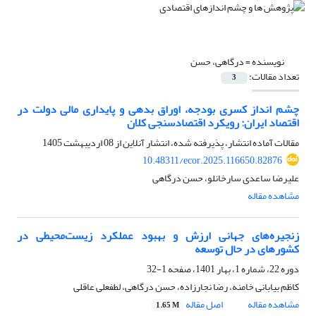
نویسنده =
درگاهی، حسن
تعداد مقالات:
3
چشم انداز کسری بودجه، اوراق بدهی و پایداری مالی دولت در
اقتصاد ایران: رویکرد اقتصادسنجی کلان
مقالات آماده انتشار، پذیرفته شده، انتشار آنلاین از
08 اردیبهشت 1405
10.48311/ecor.2025.116650.82876
علیرضا ساعدی سارخانلو، حسن درگاهی
مشاهده مقاله
زنجیره‌های جهانی ارزش و بهبود عملکرد زیست‌محیطی در
کشورهای در حال توسعه
دوره 22، شماره 1، بهار 1401، صفحه
1-32
کاظم بیابانی خامنه، رضا نجارزاده، حسن درگاهی، لطفعلی عاقلی
مشاهده مقاله
اصل مقاله
1.65 M