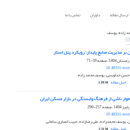
ارسال مقاله
داوران
تماس با ما
د زاده، یوسف
 بر مدیریت منابع پایدار: رویکرد پنل استار
39-71
10.48311/ecor
 حسن خداویسی، یوسف محمد زاده
اصل مقاله
1.99 M
ه‌وار ناشی از فرهنگ وابستگی در بازار مسکن ایران
257-290
10.48311/ecor
ن، یوسف محمدزاده، علی رضازاده، حبیب انصاری سامانی
اصل مقاله
2.11 M