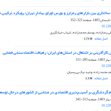
تاری بین بازارهای رمزارز و بورس اوراق بهادارِ تهران: رویکرد ترکیبی تجزیه مود مت
321-352
10.220
علی رضازاده، یوسف محمدزاده، شهاب جهانگیری
اصل مقاله
1.73 M
 کارآفرینی بر اشتغال در استان‌های ایران: رهیافت اقتصادسنجی فضایی
285-311
10.220
ف محمد زاده، وحید نیک پی پسیان
اصل مقاله
1.3 M
م گردشگری بر آسیب‌پذیری اقتصادی در منتخبی از کشورهای درحال توسعه: ر
313-341
10.220