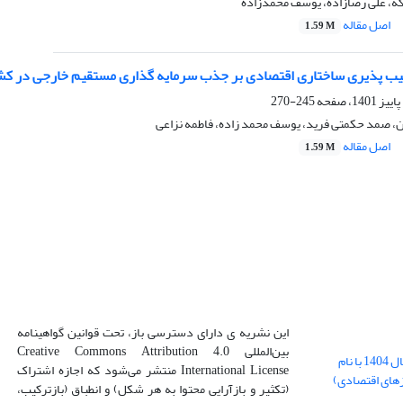
ه، علی رضازاده، یوسف محمدزاده
اصل مقاله
1.59 M
یب پذیری ساختاری اقتصادی بر جذب سرمایه گذاری مستقیم خارجی در کشو
245-270
ن، صمد حکمتی فرید، یوسف محمد زاده، فاطمه نزاعی
اصل مقاله
1.59 M
این نشریه ی دارای دسترسی باز، تحت قوانین گواهینامه
بین‌المللی Creative Commons Attribution 4.0
بارگذاری فایل کلی مقالات فصل پاییز سال 1404 با نام
International License منتشر می‌شود که اجازه اشتراک
زهای اقتصادی)
(تکثیر و بازآرایی محتوا به هر شکل) و انطباق (بازترکیب،