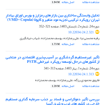
مشاهده مقاله
اصل مقاله
1.94 M
تحلیل وابستگی ساختاری بین بازارهای رمزارز و بورس اوراق بهادارِ
تهران: رویکرد ترکیبی تجزیه مود متغیر و کاپولا (VMD- Copula)
دوره 24، شماره 2، تابستان 1403، صفحه
321-352
10.22034/24.2.321
رقیه محسنی نیا، علی رضازاده، یوسف محمدزاده، شهاب جهانگیری
مشاهده مقاله
اصل مقاله
1.73 M
تأثیر غیرمستقیم گردشگری بر آسیب‌پذیری اقتصادی در منتخبی
از کشورهای درحال توسعه: رویکرد غیرخطی PSTR
دوره 24، شماره 1، بهار 1403، صفحه
313-341
10.22034/24.1.313
فاروق محمودی رزگه، علی رضازاده، یوسف محمدزاده
مشاهده مقاله
اصل مقاله
1.59 M
بررسی تأثیر دموکراسی و فساد بر جذب سرمایه گذاری مستقیم
خارجی در کشورهای غرب و شرق آسیا