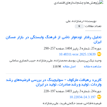
نویسنده =
رضازاده، علی
تعداد مقالات:
6
تحلیل رفتار توده‌وار ناشی از فرهنگ وابستگی در بازار مسکن
ایران
دوره 25، شماره 3، پاییز 1404، صفحه
257-290
10.48311/ecor.2025.13639
وحید نیک پی پسیان، یوسف محمدزاده، علی رضازاده، حبیب انصاری سامانی
مشاهده مقاله
اصل مقاله
2.11 M
کاربرد رهیافت مارکوف - سوئیچینگ در بررسی فرضیه‌های رشد
واردات – تولید و رشد صادرات – تولید در ایران
دوره 24، شماره 3، پاییز 1403، صفحه
197-228
10.22034/24.3.197
فهمیده فتاحی، صمد حکمتی فرید، علی رضازاده