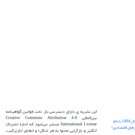
این نشریه ی دارای دسترسی باز، تحت قوانین گواهینامه
بین‌المللی Creative Commons Attribution 4.0
بارگذاری فایل کلی مقالات فصل پاییز سال 1404 با نام
International License منتشر می‌شود که اجازه اشتراک
زهای اقتصادی)
(تکثیر و بازآرایی محتوا به هر شکل) و انطباق (بازترکیب،