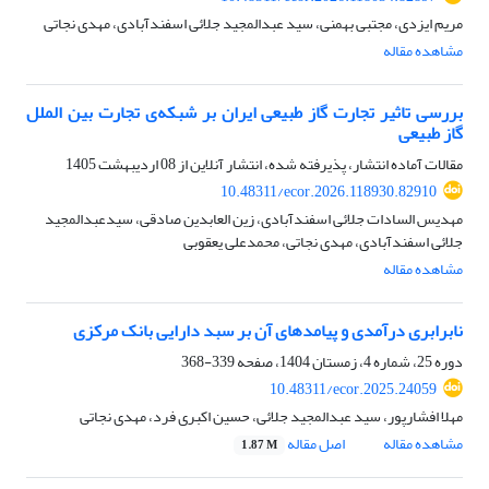
مریم ایزدی، مجتبی بهمنی، سید عبدالمجید جلائی اسفندآبادی، مهدی نجاتی
مشاهده مقاله
بررسی تاثیر تجارت گاز طبیعی ایران بر شبکه‌ی تجارت بین الملل
گاز طبیعی
مقالات آماده انتشار، پذیرفته شده، انتشار آنلاین از
08 اردیبهشت 1405
10.48311/ecor.2026.118930.82910
مهدیس السادات جلائی اسفندآبادی، زین العابدین صادقی، سیدعبدالمجید
جلائی اسفندآبادی، مهدی نجاتی، محمدعلی یعقوبی
مشاهده مقاله
نابرابری درآمدی و پیامدهای آن بر سبد دارایی‌ بانک مرکزی
دوره 25، شماره 4، زمستان 1404، صفحه
339-368
10.48311/ecor.2025.24059
مهلا افشارپور، سید عبدالمجید جلائی، حسین اکبری فرد، مهدی نجاتی
مشاهده مقاله
اصل مقاله
1.87 M