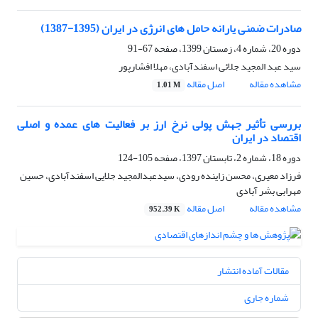
صادرات ضمنی یارانه حامل های انرژی در ایران (1395-1387)
دوره 20، شماره 4، زمستان 1399، صفحه
67-91
سید عبد المجید جلائی اسفندآبادی، مهلا افشارپور
مشاهده مقاله
اصل مقاله
1.01 M
بررسی تأثیر جهش پولی نرخ ارز بر فعالیت های عمده و اصلی
اقتصاد در ایران
دوره 18، شماره 2، تابستان 1397، صفحه
105-124
فرزاد معیری، محسن زاینده رودی، سیدعبدالمجید جلایی اسفندآبادی، حسین
مهرابی بشر آبادی
مشاهده مقاله
اصل مقاله
952.39 K
مقالات آماده انتشار
شماره جاری