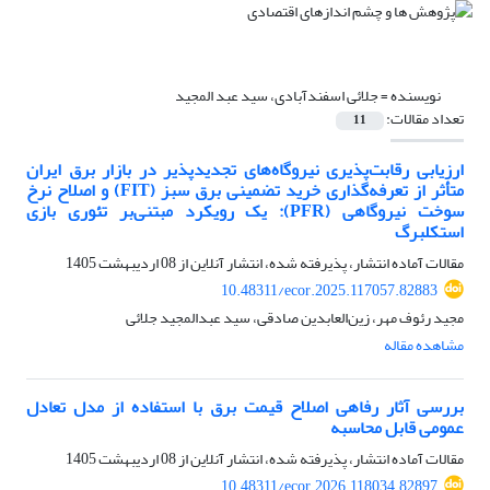
نویسنده =
جلائی اسفندآبادی، سید عبد المجید
تعداد مقالات:
11
ارزیابی رقابت‌پذیری نیروگاه‌های تجدیدپذیر در بازار برق ایران
متأثر از تعرفه‌گذاری خرید تضمینی برق سبز (FIT) و اصلاح نرخ
سوخت نیروگاهی (PFR): یک رویکرد مبتنی‌بر تئوری بازی
استکلبرگ
مقالات آماده انتشار، پذیرفته شده، انتشار آنلاین از
08 اردیبهشت 1405
10.48311/ecor.2025.117057.82883
مجید رئوف مهر، زین‌العابدین صادقی، سید عبدالمجید جلائی
مشاهده مقاله
بررسی آثار رفاهی اصلاح قیمت برق با استفاده از مدل تعادل
عمومی قابل محاسبه
مقالات آماده انتشار، پذیرفته شده، انتشار آنلاین از
08 اردیبهشت 1405
10.48311/ecor.2026.118034.82897