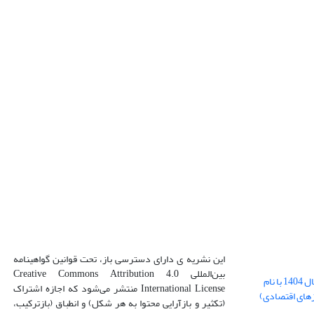
این نشریه ی دارای دسترسی باز، تحت قوانین گواهینامه
بین‌المللی Creative Commons Attribution 4.0
بارگذاری فایل کلی مقالات فصل پاییز سال 1404 با نام
International License منتشر می‌شود که اجازه اشتراک
زهای اقتصادی)
(تکثیر و بازآرایی محتوا به هر شکل) و انطباق (بازترکیب،