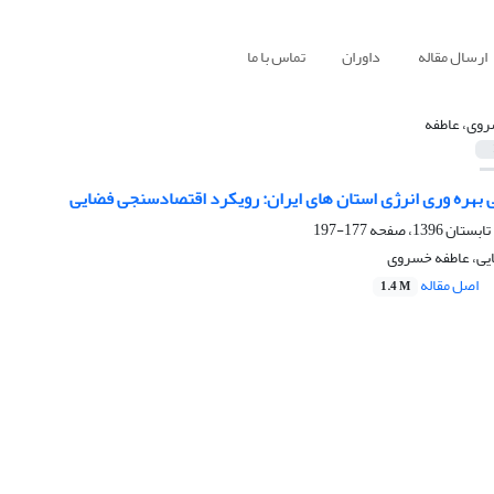
ارسال مقاله
داوران
تماس با ما
وی، عاطفه
بهره وری انرژی استان های ایران: رویکرد اقتصادسنجی فضایی
177-197
یی، عاطفه خسروی
اصل مقاله
1.4 M