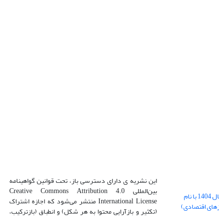
این نشریه ی دارای دسترسی باز، تحت قوانین گواهینامه
بین‌المللی Creative Commons Attribution 4.0
بارگذاری فایل کلی مقالات فصل پاییز سال 1404 با نام
International License منتشر می‌شود که اجازه اشتراک
زهای اقتصادی)
(تکثیر و بازآرایی محتوا به هر شکل) و انطباق (بازترکیب،