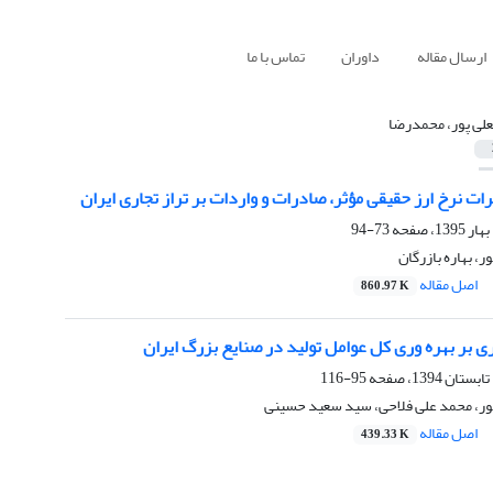
ارسال مقاله
داوران
تماس با ما
علی پور، محمدرضا
رات نرخ ارز حقیقی مؤثر، صادرات و واردات بر تراز تجاری ایران
73-94
، بهاره بازرگان
اصل مقاله
860.97 K
اری بر بهره وری کل عوامل تولید در صنایع بزرگ ایران
95-116
ور، محمد علی فلاحی، سید سعید حسینی
اصل مقاله
439.33 K