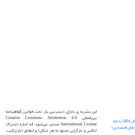
این نشریه ی دارای دسترسی باز، تحت قوانین گواهینامه
بین‌المللی Creative Commons Attribution 4.0
بارگذاری فایل کلی مقالات فصل پاییز سال 1404 با نام
International License منتشر می‌شود که اجازه اشتراک
زهای اقتصادی)
(تکثیر و بازآرایی محتوا به هر شکل) و انطباق (بازترکیب،