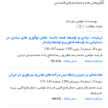
نویسنده =
مؤمنی، فرشاد
تعداد مقالات:
3
ترتیبات نهادی و توسعه همه جانبه: نقش نوآوری های نهادی در
دستیابی به توسعه فناوری و توسعه پایدار
دوره 16، شماره 3، پاییز 1395، صفحه
107-130
فرشاد مؤمنی، محمدرضا عطارپور، رضا صالح زاده، محمدمهدی خزایی
مشاهده مقاله
اصل مقاله
795.25 K
مقدمه‌ای بر تبیین رابطه بین درآمدهای نفتی و بهره‌وری در ایران
دوره 15، شماره 4، زمستان 1394، صفحه
143-172
سید محمدباقر نجفی، جمال فتح اللهی، فرشاد مؤمنی، جمال فتح اللهی، بهیه
عزیزی‌پور
مشاهده مقاله
اصل مقاله
404.8 K