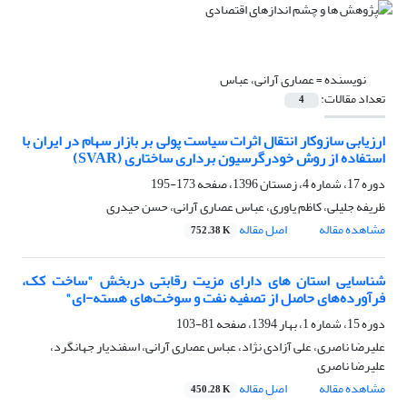
نویسنده =
عصاری آرانی، عباس
تعداد مقالات:
4
ارزیابی سازوکار انتقال اثرات سیاست پولی بر بازار سهام در ایران با
استفاده از روش خودرگرسیون برداری ساختاری (SVAR)
دوره 17، شماره 4، زمستان 1396، صفحه
173-195
ظریفه جلیلی، کاظم یاوری، عباس عصاری آرانی، حسن حیدری
مشاهده مقاله
اصل مقاله
752.38 K
شناسایی استان های دارای مزیت رقابتی دربخش "ساخت کک،
فرآورده‌های حاصل از تصفیه نفت و سوخت‌های هسته-ای"
دوره 15، شماره 1، بهار 1394، صفحه
81-103
علیرضا ناصری، علی آزادی نژاد، عباس عصاری آرانی، اسفندیار جهانگرد،
علیرضا ناصری
مشاهده مقاله
اصل مقاله
450.28 K