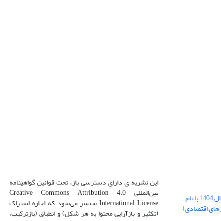
این نشریه ی دارای دسترسی باز، تحت قوانین گواهینامه
بین‌المللی Creative Commons Attribution 4.0
بارگذاری فایل کلی مقالات فصل پاییز سال 1404 با نام
International License منتشر می‌شود که اجازه اشتراک
زهای اقتصادی)
(تکثیر و بازآرایی محتوا به هر شکل) و انطباق (بازترکیب،