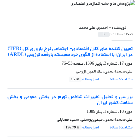
نویسنده =
احمدی، علی محمد
تعداد مقالات:
3
تعیین کننده های کلان اقتصادی- اجتماعی نرخ باروری کل (TFR)
در ایران؛ با استفاده از الگوی خودهمبسته باوقفه توزیعی (ARDL)
دوره 17، شماره 3، پاییز 1396، صفحه
53-76
علی محمد احمدی، علاء الدین ازوجی
مشاهده مقاله
اصل مقاله
1.2 M
بررسی و تحلیل تغییرات شاخص تورم در بخش عمومی و بخش
سلامت کشور ایران
دوره 10، شماره 1، بهار 1389
علی محمد احمدی، مهدی یوسفی، سمیه فضایلی
مشاهده مقاله
اصل مقاله
156.79 K