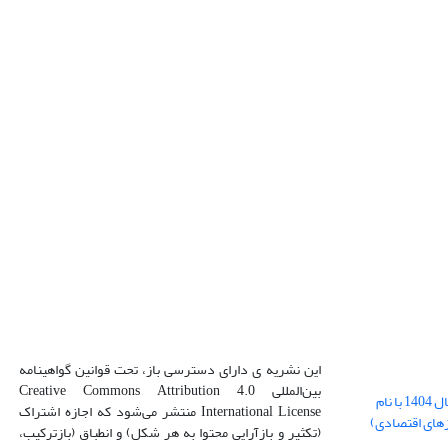
این نشریه ی دارای دسترسی باز، تحت قوانین گواهینامه
بین‌المللی Creative Commons Attribution 4.0
بارگذاری فایل کلی مقالات فصل پاییز سال 1404 با نام
International License منتشر می‌شود که اجازه اشتراک
زهای اقتصادی)
(تکثیر و بازآرایی محتوا به هر شکل) و انطباق (بازترکیب،