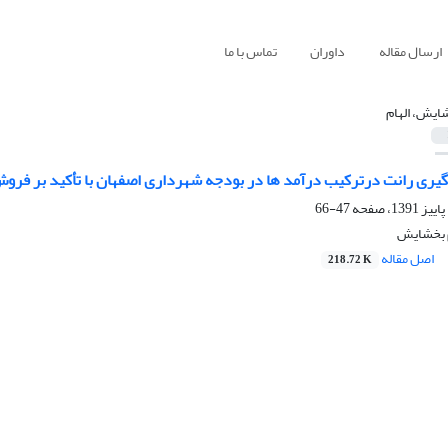
ارسال مقاله
داوران
تماس با ما
ایش، الهام
گیری رانت درترکیب درآمد ها در بودجه شهرداری اصفهان با تأکید بر فرو
47-66
م بخشایش
اصل مقاله
218.72 K