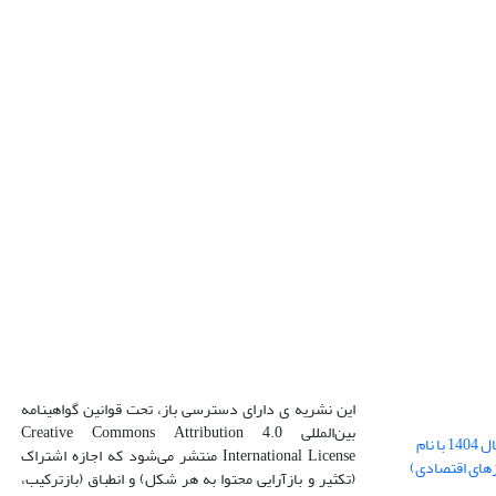
این نشریه ی دارای دسترسی باز، تحت قوانین گواهینامه
بین‌المللی Creative Commons Attribution 4.0
بارگذاری فایل کلی مقالات فصل پاییز سال 1404 با نام
International License منتشر می‌شود که اجازه اشتراک
زهای اقتصادی)
(تکثیر و بازآرایی محتوا به هر شکل) و انطباق (بازترکیب،