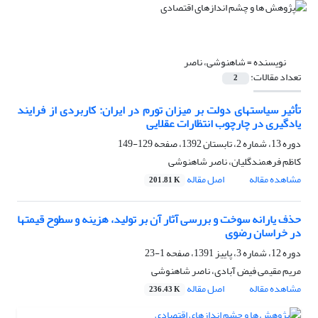
نویسنده =
شاهنوشی، ناصر
تعداد مقالات:
2
تأثیر سیاست‎های دولت بر میزان تورم در ایران: کاربردی از فرایند
یادگیری در چارچوب انتظارات عقلایی
دوره 13، شماره 2، تابستان 1392، صفحه
129-149
کاظم فرهمندگلیان، ناصر شاهنوشی
مشاهده مقاله
اصل مقاله
201.81 K
حذف یارانه سوخت و بررسی آثار آن بر تولید، هزینه و سطوح قیمتها
در خراسان رضوی
دوره 12، شماره 3، پاییز 1391، صفحه
1-23
مریم مقیمی فیض آبادی، ناصر شاهنوشی
مشاهده مقاله
اصل مقاله
236.43 K