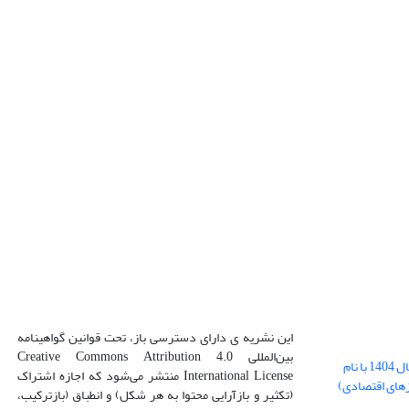
این نشریه ی دارای دسترسی باز، تحت قوانین گواهینامه
بین‌المللی Creative Commons Attribution 4.0
بارگذاری فایل کلی مقالات فصل پاییز سال 1404 با نام
International License منتشر می‌شود که اجازه اشتراک
زهای اقتصادی)
(تکثیر و بازآرایی محتوا به هر شکل) و انطباق (بازترکیب،