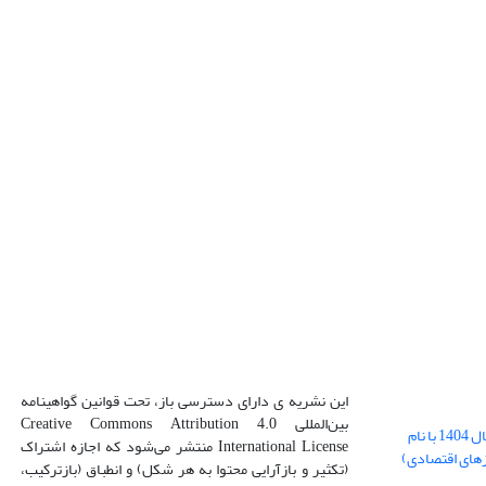
این نشریه ی دارای دسترسی باز، تحت قوانین گواهینامه
بین‌المللی Creative Commons Attribution 4.0
بارگذاری فایل کلی مقالات فصل پاییز سال 1404 با نام
International License منتشر می‌شود که اجازه اشتراک
زهای اقتصادی)
(تکثیر و بازآرایی محتوا به هر شکل) و انطباق (بازترکیب،