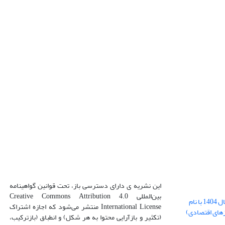
این نشریه ی دارای دسترسی باز، تحت قوانین گواهینامه
بین‌المللی Creative Commons Attribution 4.0
بارگذاری فایل کلی مقالات فصل پاییز سال 1404 با نام
International License منتشر می‌شود که اجازه اشتراک
زهای اقتصادی)
(تکثیر و بازآرایی محتوا به هر شکل) و انطباق (بازترکیب،