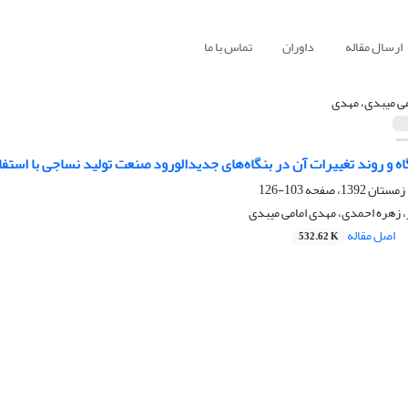
ارسال مقاله
داوران
تماس با ما
می میبدی، مهدی
اه و روند تغییرات آن در بنگاه‌های جدیدالورود صنعت تولید نساجی با استفاده از ر
103-126
 زهره احمدی، مهدی امامی میبدی
اصل مقاله
532.62 K