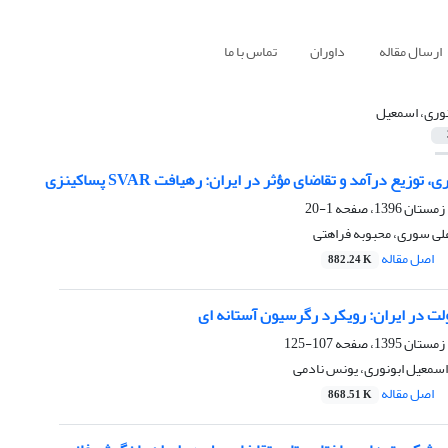
ارسال مقاله
داوران
تماس با ما
نوری، اسمعیل
 توزیع درآمد و تقاضای مؤثر در ایران: رهیافت SVAR پساکینزی
1-20
لی سوری، محبوبه فراهتی
اصل مقاله
882.24 K
ولت در ایران: رویکرد رگرسیون آستانه ای
107-125
اسمعیل ابونوری، یونس نادمی
اصل مقاله
868.51 K