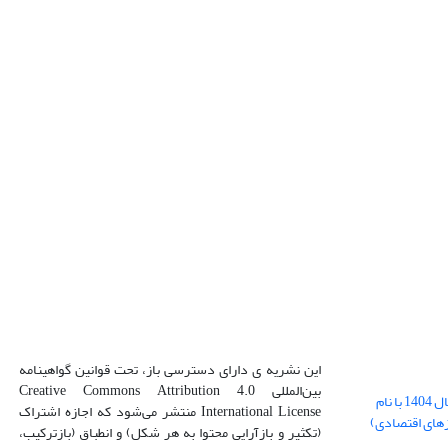
این نشریه ی دارای دسترسی باز، تحت قوانین گواهینامه
بین‌المللی Creative Commons Attribution 4.0
بارگذاری فایل کلی مقالات فصل پاییز سال 1404 با نام
International License منتشر می‌شود که اجازه اشتراک
زهای اقتصادی)
(تکثیر و بازآرایی محتوا به هر شکل) و انطباق (بازترکیب،