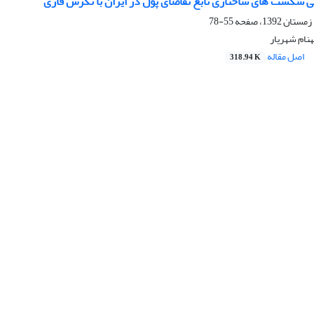
 شکست های ساختاری تابع تقاضای پول در ایران با نگرش فازی
55-78
هنام شهریار
اصل مقاله
318.94 K